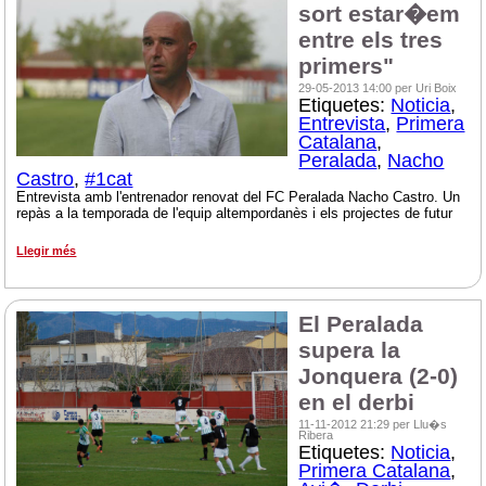
sort estar�em
entre els tres
primers"
29-05-2013 14:00 per Uri Boix
Etiquetes:
Noticia
,
Entrevista
,
Primera
Catalana
,
Peralada
,
Nacho
Castro
,
#1cat
Entrevista amb l'entrenador renovat del FC Peralada Nacho Castro. Un
repàs a la temporada de l'equip altempordanès i els projectes de futur
Llegir més
El Peralada
supera la
Jonquera (2-0)
en el derbi
11-11-2012 21:29 per Llu�s
Ribera
Etiquetes:
Noticia
,
Primera Catalana
,