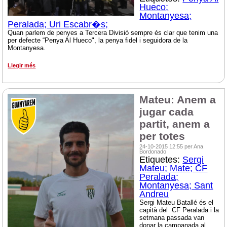
Hueco;
Montanyesa;
Peralada; Uri Escabr�s;
Quan parlem de penyes a Tercera Divisió sempre és clar que tenim una
per defecte “Penya Al Hueco", la penya fidel i seguidora de la
Montanyesa.
Llegir més
Mateu: Anem a
jugar cada
partit, anem a
per totes
24-10-2015 12:55 per Ana
Bordonado
Etiquetes:
Sergi
Mateu; Mate; CF
Peralada;
Montanyesa; Sant
Andreu
Sergi Mateu Batallé és el
capità del CF Peralada i la
setmana passada van
donar la campanada al