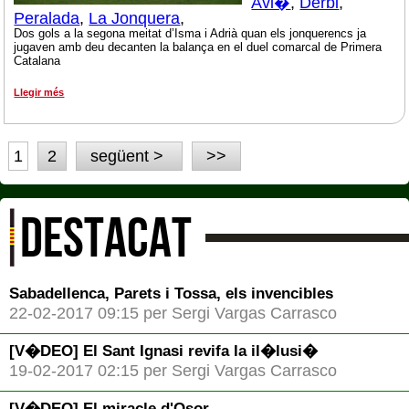
Avi�
,
Derbi
,
Peralada
,
La Jonquera
,
Dos gols a la segona meitat d’Isma i Adrià quan els jonquerencs ja
jugaven amb deu decanten la balança en el duel comarcal de Primera
Catalana
Llegir més
1
2
següent >
>>
DESTACAT
Sabadellenca, Parets i Tossa, els invencibles
22-02-2017 09:15 per Sergi Vargas Carrasco
[V�DEO] El Sant Ignasi revifa la il�lusi�
19-02-2017 02:15 per Sergi Vargas Carrasco
[V�DEO] El miracle d'Osor