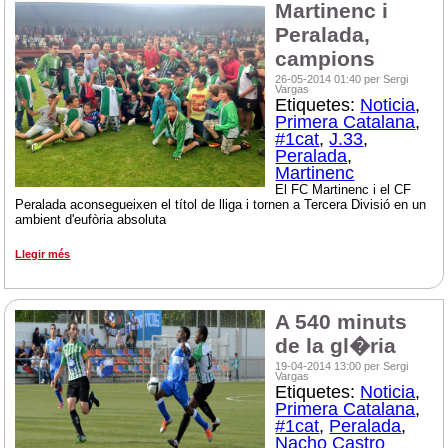
Martinenc i
Peralada,
campions
26-05-2014 01:40 per Sergi
Vargas
Etiquetes:
Noticia
,
Primera Catalana
,
#1cat
,
J.33
,
Peralada
,
Martinenc
El FC Martinenc i el CF
Peralada aconsegueixen el títol de lliga i tornen a Tercera Divisió en un
ambient d'eufòria absoluta
Llegir més
A 540 minuts
de la gl�ria
19-04-2014 13:00 per Sergi
Vargas
Etiquetes:
Noticia
,
Primera Catalana
,
#1cat
,
Peralada
,
Nacho Castro