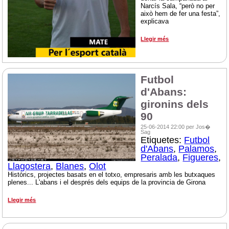
Narcís Sala, “però no per
això hem de fer una festa”,
explicava
Llegir més
Futbol
d'Abans:
gironins dels
90
25-06-2014 22:00 per Jos�
Sag
Etiquetes:
Futbol
d'Abans
,
Palamos
,
Peralada
,
Figueres
,
Llagostera
,
Blanes
,
Olot
Històrics, projectes basats en el totxo, empresaris amb les butxaques
plenes... L'abans i el després dels equips de la provincia de Girona
Llegir més