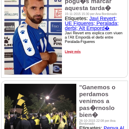
pogu�s marcar
aquesta tarda�
15-11-2015 15:30 per Ana Bordonado
Etiquetes:
Javi Revert;
UE Figueres; Peralada;
derbi; Alt Empord�
Javi Revert ens explica com viuen
a l’Alt Empordà el derbi entre
Peralada-Figueres
Llegir més
"Ganemos o
perdamos
venimos a
pas�rnoslo
bien�
26-10-2015 22:08 per Ana
Bordonado
Etiquetes:
Penya Al