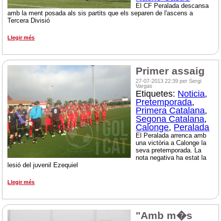
El CF Peralada descansa
amb la ment posada als sis partits que els separen de l'ascens a
Tercera Divisió
Llegir més
Primer assaig
27-07-2013 22:39 per Sergi
Vargas
Etiquetes:
Noticia
,
Pretemporada
,
Primera Catalana
,
Segona Catalana
,
Calonge
,
Peralada
El Peralada arrenca amb
una victòria a Calonge la
seva pretemporada. La
nota negativa ha estat la
lesió del juvenil Ezequiel
Llegir més
"Amb m�s