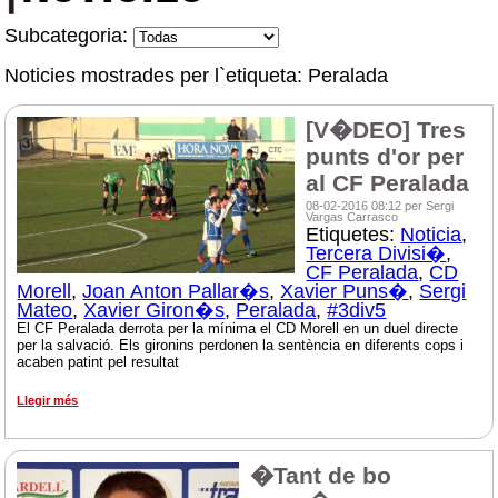
Subcategoria:
Noticies mostrades per l`etiqueta: Peralada
[V�DEO] Tres
punts d'or per
al CF Peralada
08-02-2016 08:12 per Sergi
Vargas Carrasco
Etiquetes:
Noticia
,
Tercera Divisi�
,
CF Peralada
,
CD
Morell
,
Joan Anton Pallar�s
,
Xavier Puns�
,
Sergi
Mateo
,
Xavier Giron�s
,
Peralada
,
#3div5
El CF Peralada derrota per la mínima el CD Morell en un duel directe
per la salvació. Els gironins perdonen la sentència en diferents cops i
acaben patint pel resultat
Llegir més
�Tant de bo