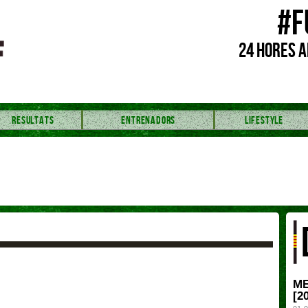
#F
24 HORES A
RESULTATS
ENTRENADORS
LIFESTYLE
ME
[2