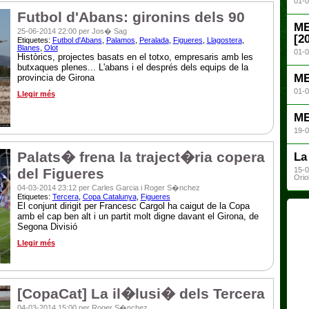
01-0
Futbol d'Abans: gironins dels 90
ME
25-06-2014 22:00 per Jos� Sag
[2
Etiquetes:
Futbol d'Abans
,
Palamos
,
Peralada
,
Figueres
,
Llagostera
,
Blanes
,
Olot
01-0
Històrics, projectes basats en el totxo, empresaris amb les
butxaques plenes... L'abans i el després dels equips de la
ME
provincia de Girona
01-0
Llegir més
ME
19-0
Palats� frena la traject�ria copera
La
del Figueres
15-0
Orio
04-03-2014 23:12 per Carles Garcia i Roger S�nchez
Etiquetes:
Tercera
,
Copa Catalunya
,
Figueres
El conjunt dirigit per Francesc Cargol ha caigut de la Copa
amb el cap ben alt i un partit molt digne davant el Girona, de
Segona Divisió
Llegir més
[CopaCat] La il�lusi� dels Tercera
04-03-2014 15:00 per Roger S�nchez