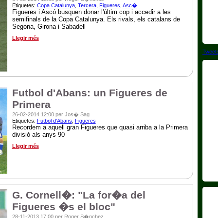
Etiquetes:
Copa Catalunya
,
Tercera
,
Figueres
,
Asc�
Figueres i Ascó busquen donar l'últim cop i accedir a les
semifinals de la Copa Catalunya. Els rivals, els catalans de
Segona, Girona i Sabadell
Llegir més
Tweet
Futbol d'Abans: un Figueres de
Primera
26-02-2014 12:00 per Jos� Sag
Etiquetes:
Futbol d'Abans
,
Figueres
Recordem a aquell gran Figueres que quasi arriba a la Primera
divisió als anys 90
Llegir més
G. Cornell�: "La for�a del
Figueres �s el bloc"
28-11-2013 17:00 per Roger S�nchez