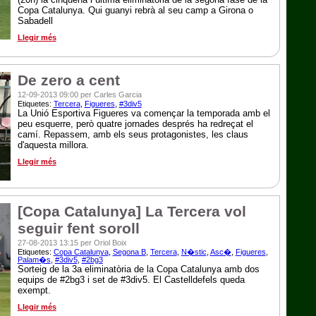
Copa Catalunya. Qui guanyi rebrà al seu camp a Girona o
Sabadell
Llegir més
De zero a cent
12-09-2013 09:00 per Carles Garcia
Etiquetes:
Tercera
,
Figueres
,
#3div5
La Unió Esportiva Figueres va començar la temporada amb el
peu esquerre, però quatre jornades després ha redreçat el
camí. Repassem, amb els seus protagonistes, les claus
d'aquesta millora.
Llegir més
[Copa Catalunya] La Tercera vol
seguir fent soroll
27-08-2013 13:15 per Oriol Boix
Etiquetes:
Copa Catalunya
,
Segona B
,
Tercera
,
N�stic
,
Asc�
,
Figueres
,
Palam�s
,
#3div5
,
#2bg3
Sorteig de la 3a eliminatòria de la Copa Catalunya amb dos
equips de #2bg3 i set de #3div5. El Castelldefels queda
exempt.
Llegir més