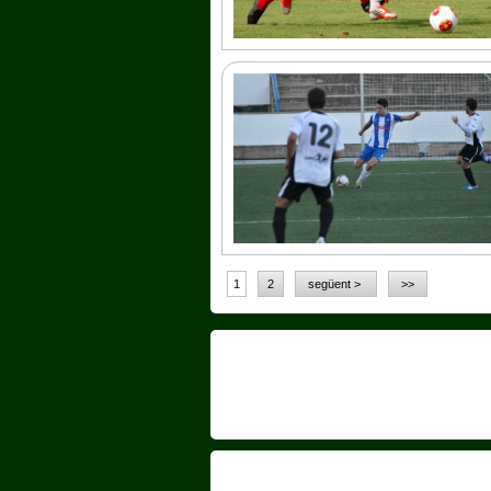
1
2
següent >
>>