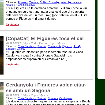
Etiquetes:
Figueres
,
Tercera
,
Guillem Cornell�
,
selecci� catalana
amateur
,
Copa Catalunya
Fix al Figueres i a la catalana amateur, Guillem Cornellà viu
enguany un curs estrany: patia una lesió que el va apartar
dels terrenys de joc un mes i mig (poc habitual en ell) i lluita
perquè el Figueres miri amunt de nou
Llegir més
[CopaCat] El Figueres toca el cel
20-11-2013 23:36 per Carles Garcia i Roger S�nchez
Etiquetes:
Copa Catalunya
,
Tercera
,
Cerdanyola
,
Figueres
,
Asc�
,
Sabadell
,
Girona
El Figueres es classifica per a la tercera fase de la Copa
Catalunya, i jugarà contra Girona o Sabadell. Els
empordanesos superaven el Cerdanyola (2-2)
Llegir més
Cerdanyola i Figueres volen citar-
se amb un Segona
20-11-2013 13:00 per Roger S�nchez
Etiquetes:
Copa Catalunya
,
Tercera
,
Figueres
,
Cerdanyola
Els dos equips disputen aquest dimecres al vespre a la Bòbila
(20h) la cinquena i última eliminatòria de la segona fase de la