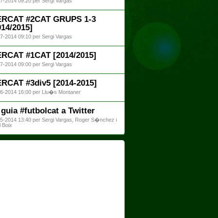
7-2014 09:20 per Sergi Vargas
RCAT #2CAT GRUPS 1-3
014/2015]
7-2014 09:10 per Sergi Vargas
RCAT #1CAT [2014/2015]
7-2014 09:00 per Sergi Vargas
RCAT #3div5 [2014-2015]
6-2014 16:00 per Llu�s Montaner
 guia #futbolcat a Twitter
5-2014 13:40 per Sergi Vargas, Roger S�nchez i
l Boix