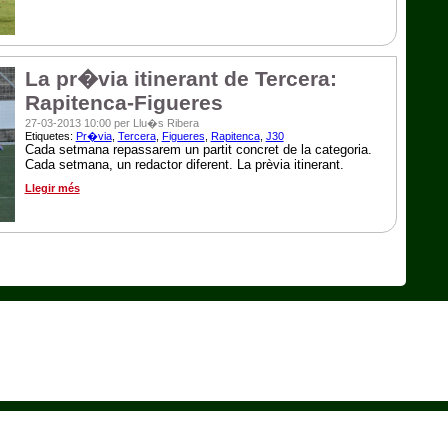
La pr�via itinerant de Tercera:
Rapitenca-Figueres
27-03-2013 10:00 per Llu�s Ribera
Etiquetes:
Pr�via
,
Tercera
,
Figueres
,
Rapitenca
,
J30
Cada setmana repassarem un partit concret de la categoria.
Cada setmana, un redactor diferent. La prèvia itinerant.
Llegir més