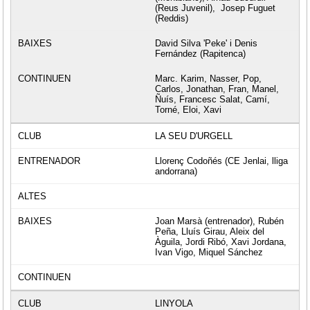
(Reus Juvenil), Josep Fuguet
(Reddis)
David Silva 'Peke' i Denis
Fernández (Rapitenca)
Marc. Karim, Nasser, Pop,
Carlos, Jonathan, Fran, Manel,
Ñuís, Francesc Salat, Camí,
Torné, Eloi, Xavi
LA SEU D'URGELL
Llorenç Codoñés (CE Jenlai, lliga
andorrana)
Joan Marsà (entrenador), Rubén
Peña, Lluís Girau, Aleix del
Àguila, Jordi Ribó, Xavi Jordana,
Ivan Vigo, Miquel Sánchez
LINYOLA