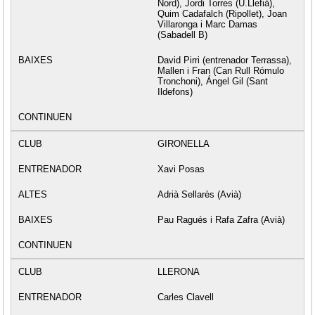
Nord), Jordi Torres (U.Llefià),
Quim Cadafalch (Ripollet), Joan
Villaronga i Marc Damas
(Sabadell B)
David Pirri (entrenador Terrassa),
Mallen i Fran (Can Rull Rómulo
Tronchoni), Ángel Gil (Sant
Ildefons)
GIRONELLA
Xavi Posas
Adrià Sellarès (Avià)
Pau Ragués i Rafa Zafra (Avià)
LLERONA
Carles Clavell