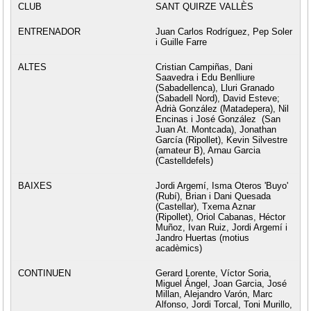
SANT QUIRZE VALLÈS
Juan Carlos Rodríguez, Pep Soler
i Guille Farre
Cristian Campiñas, Dani
Saavedra i Edu Benlliure
(Sabadellenca), Lluri Granado
(Sabadell Nord), David Esteve;
Adrià González (Matadepera), Nil
Encinas i José González (San
Juan At. Montcada), Jonathan
García (Ripollet), Kevin Silvestre
(amateur B), Arnau Garcia
(Castelldefels)
Jordi Argemí, Isma Oteros 'Buyo'
(Rubí), Brian i Dani Quesada
(Castellar), Txema Aznar
(Ripollet), Oriol Cabanas, Héctor
Muñoz, Ivan Ruiz, Jordi Argemí i
Jandro Huertas (motius
acadèmics)
Gerard Lorente, Víctor Soria,
Miguel Ángel, Joan Garcia, José
Millan, Alejandro Varón, Marc
Alfonso, Jordi Torcal, Toni Murillo,