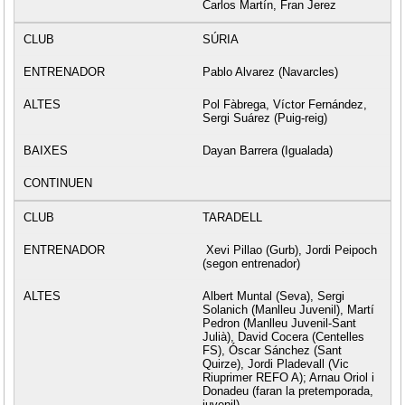
Carlos Martín, Fran Jerez
SÚRIA
Pablo Alvarez (Navarcles)
Pol Fàbrega, Víctor Fernández,
Sergi Suárez (Puig-reig)
Dayan Barrera (Igualada)
TARADELL
Xevi Pillao (Gurb), Jordi Peipoch
(segon entrenador)
Albert Muntal (Seva), Sergi
Solanich (Manlleu Juvenil), Martí
Pedron (Manlleu Juvenil-Sant
Julià), David Cocera (Centelles
FS), Óscar Sánchez (Sant
Quirze), Jordi Pladevall (Vic
Riuprimer REFO A); Arnau Oriol i
Donadeu (faran la pretemporada,
juvenil)