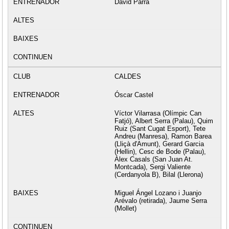
David Parra
CALDES
Óscar Castel
Víctor Vilarrasa (Olímpic Can
Fatjó), Albert Serra (Palau), Quim
Ruiz (Sant Cugat Esport), Tete
Andreu (Manresa), Ramon Barea
(Lliçà d'Amunt), Gerard Garcia
(Hellin), Cesc de Bode (Palau),
Àlex Casals (San Juan At.
Montcada), Sergi Valiente
(Cerdanyola B), Bilal (Llerona)
Miguel Ángel Lozano i Juanjo
Arévalo (retirada), Jaume Serra
(Mollet)