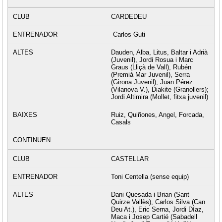
CARDEDEU
Carlos Guti
Dauden, Alba, Litus, Baltar i Adrià
(Juvenil), Jordi Rosua i Marc
Graus (Lliçà de Vall), Rubén
(Premià Mar Juvenil), Serra
(Girona Juvenil), Juan Pérez
(Vilanova V.), Diakite (Granollers);
Jordi Altimira (Mollet, fitxa juvenil)
Ruiz, Quiñones, Angel, Forcada,
Casals
CASTELLAR
Toni Centella (sense equip)
Dani Quesada i Brian (Sant
Quirze Vallès), Carlos Silva (Can
Deu At.), Eric Serna, Jordi Díaz,
Maca i Josep Cartié (Sabadell