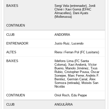
Sergi Vela (entrenador), Jordi
Chiné i Xavi Gomà (EFAC
Almacelles), Dani Ayats
(Mollerussa)
ANDORRA
Justo Ruiz, Lucendo
Riera i Ferran Pol (FC Lusitans)
Ildefons Lima (FC Santa
Coloma), Xavi Andorrà, Víctor
Bueno, Manolo Jiménez, Txus
Rubio, Cristopher Pousa, Òscar
Sonejee, Marc Ferrer, Andrés F.
Benitez, Germán Canal, Àlex
Somoza (retirada), Moisés San
Nicolás
Oriol Roch, Edu Peppe
ANGULÀRIA