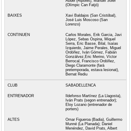
Abdel (Ripollet), Manuel Soler
(Olímpic Can Fatjó)
Xavi Baldajos (San Cristóbal),
José Luis Moscoso (San
Lorenzo)
Carlos Morales, Erik Garcia, Javi
López, Sebas Ospina, Miquel
Serra, Eric Basse, Bilal, Isaías
Izquierdo, Jaime Perales, Miguel
Ordóñez, Iván Gómez, Fabián
Gonzálvez,Eric Merino, Víctor
Berrocal, Francisco Ordóñez,
Diego Claramonte (farà
pretemporada, estava lesionat),
Bernat Rediu
SABADELLENCA
Ildefonso Martínez (La Llagosta),
Iván Prats (segon entrenador);
Eloy Lozano (entrenador de
porters)
Omar Figueroa (Badia), Guillermo
Munné (La Planada); Daniel
Menéndez, David Prats, Albert