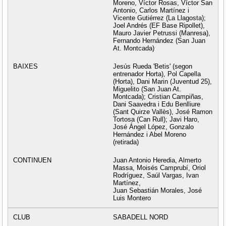
Moreno, Víctor Rosas, Víctor San
Antonio, Carlos Martínez i
Vicente Gutiérrez (La Llagosta);
Joel Andrés (EF Base Ripollet),
Mauro Javier Petrussi (Manresa),
Fernando Hernández (San Juan
At. Montcada)
Jesús Rueda 'Betis' (segon
entrenador Horta), Pol Capella
(Horta), Dani Marin (Juventud 25),
Miguelito (San Juan At.
Montcada); Cristian Campiñas,
Dani Saavedra i Edu Benlliure
(Sant Quirze Vallès), José Ramon
Tortosa (Can Rull); Javi Haro,
José Ángel López, Gonzalo
Hernández i Abel Moreno
(retirada)
Juan Antonio Heredia, Almerto
Massa, Moisés Camprubí, Oriol
Rodríguez, Saúl Vargas, Ivan
Martínez,
Juan Sebastián Morales, José
Luis Montero
SABADELL NORD