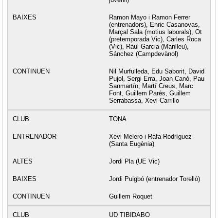
Ramon Mayo i Ramon Ferrer
(entrenadors), Enric Casanovas,
Marçal Sala (motius laborals), Ot
(pretemporada Vic), Carles Roca
(Vic), Rául Garcia (Manlleu),
Sánchez (Campdevànol)
Nil Murfulleda, Edu Saborit, David
Pujol, Sergi Erra, Joan Canó, Pau
Sanmartín, Martí Creus, Marc
Font, Guillem Parés, Guillem
Serrabassa, Xevi Carrillo
TONA
Xevi Melero i Rafa Rodríguez
(Santa Eugènia)
Jordi Pla (UE Vic)
Jordi Puigbó (entrenador Torelló)
Guillem Roquet
UD TIBIDABO