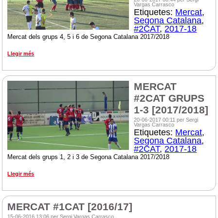
Vargas Carrasco
Etiquetes:
Mercat
,
Segona Catalana
,
#2CAT
,
2017-18
Mercat dels grups 4, 5 i 6 de Segona Catalana 2017/2018
Llegir més
MERCAT
#2CAT GRUPS
1-3 [2017/2018]
20-06-2017 00:11 per Sergi
Vargas Carrasco
Etiquetes:
Mercat
,
Segona Catalana
,
#2CAT
,
2017-18
Mercat dels grups 1, 2 i 3 de Segona Catalana 2017/2018
Llegir més
MERCAT #1CAT [2016/17]
15-06-2016 13:06 per Sergi Vargas Carrasco