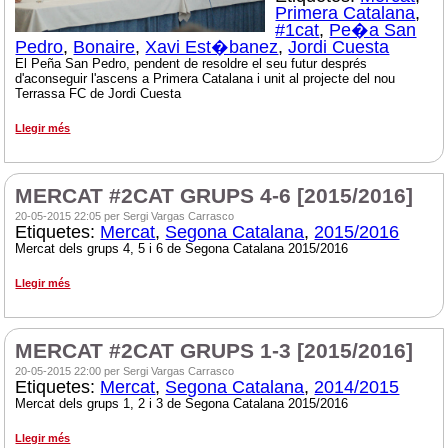
Primera Catalana
,
#1cat
,
Pe�a San
Pedro
,
Bonaire
,
Xavi Est�banez
,
Jordi Cuesta
El Peña San Pedro, pendent de resoldre el seu futur després
d'aconseguir l'ascens a Primera Catalana i unit al projecte del nou
Terrassa FC de Jordi Cuesta
Llegir més
MERCAT #2CAT GRUPS 4-6 [2015/2016]
20-05-2015 22:05 per Sergi Vargas Carrasco
Etiquetes:
Mercat
,
Segona Catalana
,
2015/2016
Mercat dels grups 4, 5 i 6 de Segona Catalana 2015/2016
Llegir més
MERCAT #2CAT GRUPS 1-3 [2015/2016]
20-05-2015 22:00 per Sergi Vargas Carrasco
Etiquetes:
Mercat
,
Segona Catalana
,
2014/2015
Mercat dels grups 1, 2 i 3 de Segona Catalana 2015/2016
Llegir més