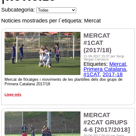
Subcategoria:
Noticies mostrades per l`etiqueta: Mercat
MERCAT
#1CAT
(2017/18)
21-06-2017 15:37 per Sergi
Vargas Carrasco
Etiquetes:
Mercat
,
Primera Catalana
,
#1CAT
,
2017-18
Mercat de fitxatges i moviments de les plantilles dels dos grups de
Primera Catalana 2017/18
Llegir més
MERCAT
#2CAT GRUPS
4-6 [2017/2018]
20-06-2017 00:44 per Sergi