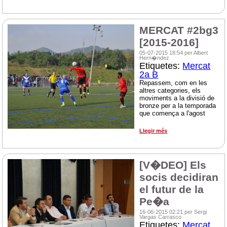
MERCAT #2bg3
[2015-2016]
05-07-2015 18:54 per Albert
Hern�ndez
Etiquetes:
Mercat
2a B
Repassem, com en les
altres categories, els
moviments a la divisió de
bronze per a la temporada
que comença a l'agost
Llegir més
[V�DEO] Els
socis decidiran
el futur de la
Pe�a
16-06-2015 02:21 per Sergi
Vargas Carrasco
Etiquetes:
Mercat
,