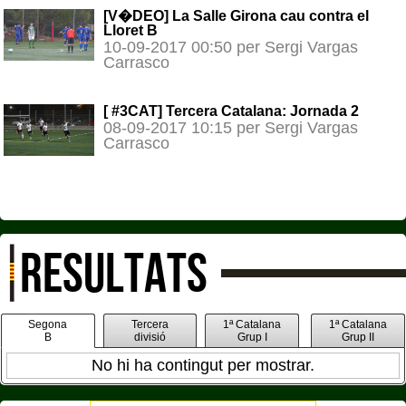
[V�DEO] La Salle Girona cau contra el
Lloret B
10-09-2017 00:50 per Sergi Vargas
Carrasco
[ #3CAT] Tercera Catalana: Jornada 2
08-09-2017 10:15 per Sergi Vargas
Carrasco
RESULTATS
Segona
Tercera
1ª Catalana
1ª Catalana
B
divisió
Grup I
Grup II
No hi ha contingut per mostrar.