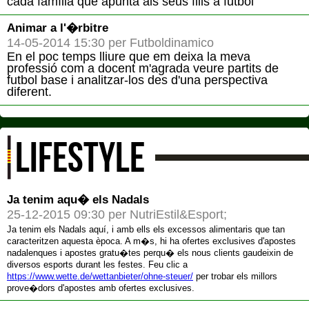
cada família que apunta als seus fills a futbol
Animar a l'�rbitre
14-05-2014 15:30 per Futboldinamico
En el poc temps lliure que em deixa la meva
professió com a docent m'agrada veure partits de
futbol base i analitzar-los des d'una perspectiva
diferent.
LIFESTYLE
Ja tenim aqu� els Nadals
25-12-2015 09:30 per NutriEstil&Esport;
Ja tenim els Nadals aquí, i amb ells els excessos alimentaris que tan
caracteritzen aquesta època. A m�s, hi ha ofertes exclusives d'apostes
nadalenques i apostes gratu�tes perqu� els nous clients gaudeixin de
diversos esports durant les festes. Feu clic a
https://www.wette.de/wettanbieter/ohne-steuer/
per trobar els millors
prove�dors d'apostes amb ofertes exclusives.