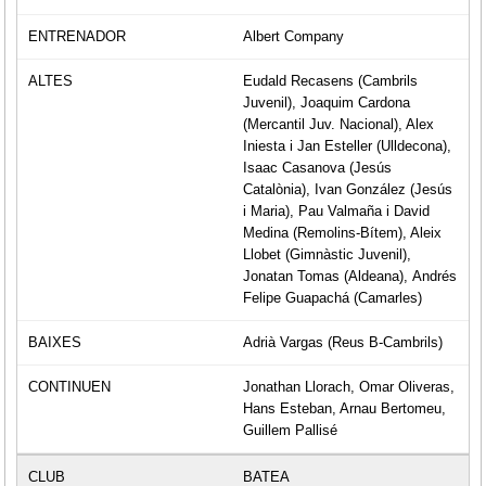
Albert Company
Eudald Recasens (Cambrils
Juvenil), Joaquim Cardona
(Mercantil Juv. Nacional), Alex
Iniesta i Jan Esteller (Ulldecona),
Isaac Casanova (Jesús
Catalònia), Ivan González (Jesús
i Maria), Pau Valmaña i David
Medina (Remolins-Bítem), Aleix
Llobet (Gimnàstic Juvenil),
Jonatan Tomas (Aldeana), Andrés
Felipe Guapachá (Camarles)
Adrià Vargas (Reus B-Cambrils)
Jonathan Llorach, Omar Oliveras,
Hans Esteban, Arnau Bertomeu,
Guillem Pallisé
BATEA