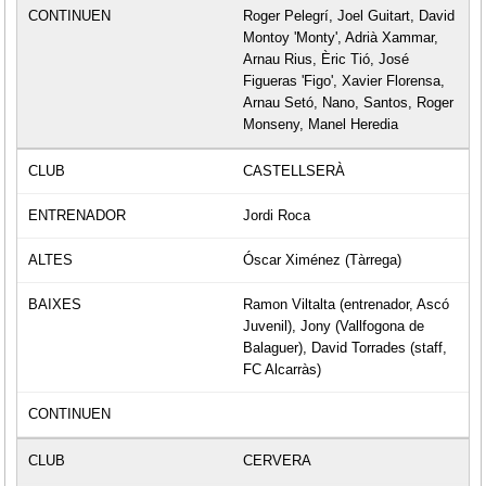
Roger Pelegrí, Joel Guitart, David
Montoy 'Monty', Adrià Xammar,
Arnau Rius, Èric Tió, José
Figueras 'Figo', Xavier Florensa,
Arnau Setó, Nano, Santos, Roger
Monseny, Manel Heredia
CASTELLSERÀ
Jordi Roca
Óscar Ximénez (Tàrrega)
Ramon Viltalta (entrenador, Ascó
Juvenil), Jony (Vallfogona de
Balaguer), David Torrades (staff,
FC Alcarràs)
CERVERA