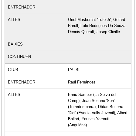
Oriol Masbernat 'Tuto Jr', Gerard
Barull, Italo Rodrigues Da Souza,
Dennis Queralt, Josep Clivillé
L'ALBI
Raúl Fernández
Enric Samper (La Selva del
Camp), Joan Soriano 'Sori'
(Torredembarra), Dídac Becerra
'Didi' (Escola Valls Juvenil), Albert
Ballart, Younes Yarrouti
(Angulària)