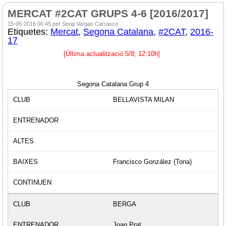
MERCAT #2CAT GRUPS 4-6 [2016/2017]
15-06-2016 00:45 per Sergi Vargas Carrasco
Etiquetes:
Mercat
,
Segona Catalana
,
#2CAT
,
2016-
17
[Última actualització 5/8; 12:10h
]
Segona Catalana Grup 4
BELLAVISTA MILAN
Francisco González (Tona)
BERGA
Joan Prat