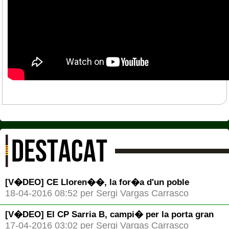
DESTACAT
[V�DEO] CE Lloren��, la for�a d'un poble
18-04-2016 08:52 per Sergi Vargas Carrasco
[V�DEO] El CP Sarria B, campi� per la porta gran
17-04-2016 03:02 per Sergi Vargas Carrasco