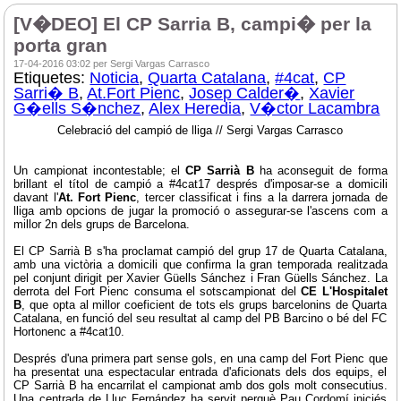
[V�DEO] El CP Sarria B, campi� per la
porta gran
17-04-2016 03:02 per Sergi Vargas Carrasco
Etiquetes:
Noticia
,
Quarta Catalana
,
#4cat
,
CP
Sarri� B
,
At.Fort Pienc
,
Josep Calder�
,
Xavier
G�ells S�nchez
,
Alex Heredia
,
V�ctor Lacambra
Celebració del campió de lliga // Sergi Vargas Carrasco
Un campionat incontestable; el
CP Sarrià B
ha aconseguit de forma
brillant el títol de campió a #4cat17 després d'imposar-se a domicili
davant l'
At. Fort Pienc
, tercer classificat i fins a la darrera jornada de
lliga amb opcions de jugar la promoció o assegurar-se l'ascens com a
millor 2n dels grups de Barcelona.
El CP Sarrià B s'ha proclamat campió del grup 17 de Quarta Catalana,
amb una victòria a domicili que confirma la gran temporada realitzada
pel conjunt dirigit per Xavier Güells Sánchez i Fran Güells Sánchez. La
derrota del Fort Pienc consuma el sotscampionat del
CE L'Hospitalet
B
, que opta al millor coeficient de tots els grups barcelonins de Quarta
Catalana, en funció del seu resultat al camp del PB Barcino o bé del FC
Hortonenc a #4cat10.
Després d'una primera part sense gols, en una camp del Fort Pienc que
ha presentat una espectacular entrada d'aficionats dels dos equips, el
CP Sarrià B ha encarrilat el campionat amb dos gols molt consecutius.
Una centrada de Lluc Fernández ha servit perquè Pau Cordomí iniciés