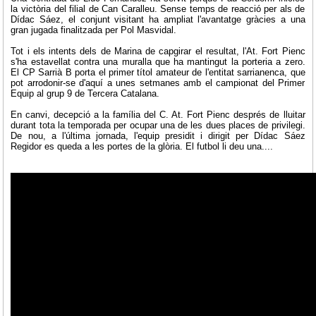
la victòria del filial de Can Caralleu. Sense temps de reacció per als de
Dídac Sáez, el conjunt visitant ha ampliat l'avantatge gràcies a una
gran jugada finalitzada per Pol Masvidal.
Tot i els intents dels de Marina de capgirar el resultat, l'At. Fort Pienc
s'ha estavellat contra una muralla que ha mantingut la porteria a zero.
El CP Sarrià B porta el primer títol amateur de l'entitat sarrianenca, que
pot arrodonir-se d'aquí a unes setmanes amb el campionat del Primer
Equip al grup 9 de Tercera Catalana.
En canvi, decepció a la família del C. At. Fort Pienc després de lluitar
durant tota la temporada per ocupar una de les dues places de privilegi.
De nou, a l'última jornada, l'equip presidit i dirigit per Dídac Sáez
Regidor es queda a les portes de la glòria. El futbol li deu una....