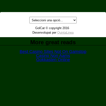
GolCat © copyright 2016
Desenvolupat per
QuintaLinea
More great reads
Best Casino Sites Not On Gamstop
Casino Non Aams
Gokkasten Online