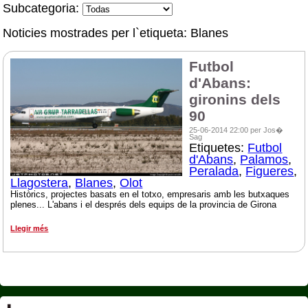
Subcategoria:
Noticies mostrades per l`etiqueta: Blanes
Futbol
d'Abans:
gironins dels
90
25-06-2014 22:00 per Jos�
Sag
Etiquetes:
Futbol
d'Abans
,
Palamos
,
Peralada
,
Figueres
,
Llagostera
,
Blanes
,
Olot
Històrics, projectes basats en el totxo, empresaris amb les butxaques
plenes... L'abans i el després dels equips de la provincia de Girona
Llegir més