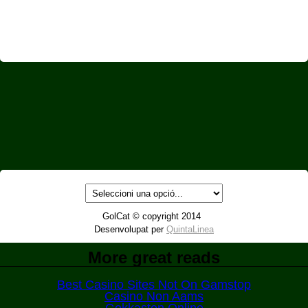
GolCat © copyright 2014
Desenvolupat per
QuintaLinea
More great reads
Best Casino Sites Not On Gamstop
Casino Non Aams
Gokkasten Online