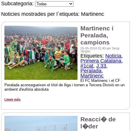
Subcategoria:
Noticies mostrades per l`etiqueta: Martinenc
Martinenc i
Peralada,
campions
26-05-2014 01:40 per Sergi
Vargas
Etiquetes:
Noticia
,
Primera Catalana
,
#1cat
,
J.33
,
Peralada
,
Martinenc
El FC Martinenc i el CF
Peralada aconsegueixen el títol de lliga i tornen a Tercera Divisió en un
ambient d'eufòria absoluta
Llegir més
Reacci� de
l�der