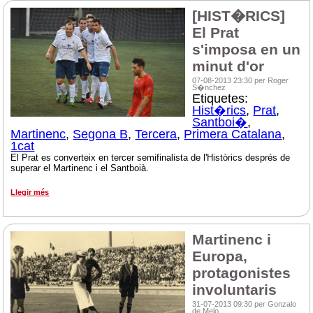
[HIST�RICS]
El Prat
s'imposa en un
minut d'or
07-08-2013 23:30 per Roger
S�nchez
Etiquetes:
Hist�rics
,
Prat
,
Santboi�
,
Martinenc
,
Segona B
,
Tercera
,
Primera Catalana
,
1cat
El Prat es converteix en tercer semifinalista de l'Històrics després de
superar el Martinenc i el Santboià.
Llegir més
Martinenc i
Europa,
protagonistes
involuntaris
31-07-2013 09:30 per Gonzalo
de Melo