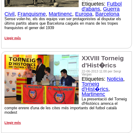
Etiquetes:
Futbol
d'abans
,
Guerra
Civil
,
Franquisme
,
Martinenc
,
Europa
,
Barcelona
Sense voler-ho, els dos equips van ser protagonistes al disputar els
últims partits abans que Barcelona caigués en mans de les tropes
franquistes el gener del 1939
Llegir més
XXVIII Torneig
d'Hist�rics
22-06-2013 11:00 per Sergi
Vargas
Etiquetes:
Noticia
,
Torneig
d'Hist�rics
,
Martinenc
La presentació del Torneig
d'Històrics arrenca el
compte enrere d'una de les cites més importants del futbol català
modest
Llegir més