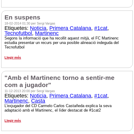
En suspens
18-02-2014 01:30 per Sergi Vargas
Etiquetes:
Noticia
,
Primera Catalana
,
#1cat
,
Tecnofutbol
,
Martinenc
Segons la informació que ha recollit aquest mitjà, el FC Martinenc
estudia presentar un recurs per una posible alineació indeguda del
Tecnofutbol
Llegir més
"Amb el Martinenc torno a sentir-me
com a jugador"
11-12-2013 20:00 per Sergi Vargas
Etiquetes:
Noticia
,
Primera Catalana
,
#1cat
,
Martinenc
,
Casta
L'exjugador del CD Carmelo Carlos Castañeda explica la seva
adaptació amb el Martinenc, el líder destacat de #1cat2
Llegir més