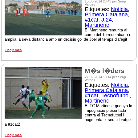
15-03-2014 23:43 per Sergi
Vargas
Etiquetes:
Noticia
,
Primera Catalana
,
#1cat
,
J.24
,
Martinenc
El Martinenc remunta al
camp del Torredembarra i
amplia la seva distància amb un decisiu gol de Joel al temps d'afegit
Llegir més
M�s l�ders
27-02-2014 10:14 per Sergi
Vargas
Etiquetes:
Noticia
,
Primera Catalana
,
#1cat
,
Tecnofutbol
,
Martinenc
El FC Martinenc guanya la
impugnació presentada
contra el Tecnofutbol i
augmenta el seu lideratge
a #1cat2
Llegir més