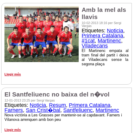
Amb la mel als
llavis
10-02-2013 18:16 per Sergi
Vargas
Etiquetes:
Noticia
,
Primera Catalana
,
#1cat
,
Martinenc
,
Viladecans
El Martinenc empata al
tram final del partit i deixa
al Viladecans sense la
segona plaça
Llegir més
El Santfeliuenc no baixa del n�vol
12-01-2013 23:25 per Sergi Vargas
Etiquetes:
Noticia
,
Resum
,
Primera Catalana
,
Farners
,
San Crist�bal
,
Santfeliuenc
,
Martinenc
Nova victòria a Les Grasses per mantenir-se al capdavant. Farners i
Vilanova arrenquen amb bon peu
Llegir més