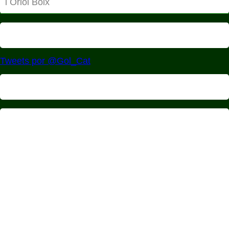
i Oriol Boix
Tweets por @Gol_Cat