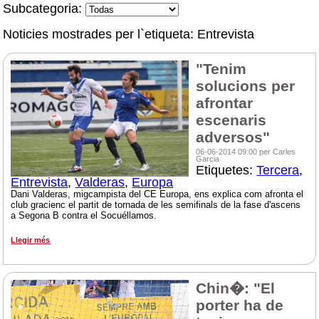
Subcategoria:
Noticies mostrades per l`etiqueta: Entrevista
"Tenim
solucions per
afrontar
escenaris
adversos"
06-06-2014 09:00 per Carles
Garcia
Etiquetes:
Tercera
,
Entrevista
,
Valderas
,
Europa
Dani Valderas, migcampista del CE Europa, ens explica com afronta el
club gracienc el partit de tornada de les semifinals de la fase d'ascens
a Segona B contra el Socuéllamos.
Llegir més
Chin�: "El
porter ha de