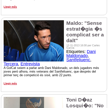
Llegir més
Maldo: "Sense
estrat�gia �s
complicat ser a
dalt"
12-11-2013 16:00 per Carles
Garcia
Etiquetes:
Dani
Maldonado
,
Santfeliuenc
,
Tercera
,
Entrevista
A GolCat seiem a parlar amb Dani Maldonado, un dels jugadors més
joves però alhora, més veterans del Santfeliuenc, que després del
primer terç de competició és sisè, amb 22 punts.
Llegir més
Toni D�az
Losqui�o: "No