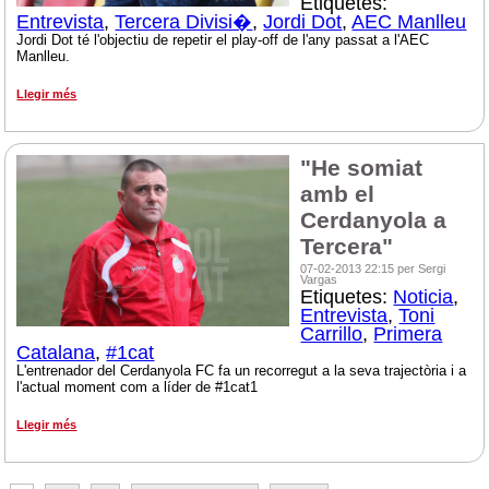
Etiquetes:
Entrevista
,
Tercera Divisi�
,
Jordi Dot
,
AEC Manlleu
Jordi Dot té l'objectiu de repetir el play-off de l'any passat a l'AEC
Manlleu.
Llegir més
"He somiat
amb el
Cerdanyola a
Tercera"
07-02-2013 22:15 per Sergi
Vargas
Etiquetes:
Noticia
,
Entrevista
,
Toni
Carrillo
,
Primera
Catalana
,
#1cat
L'entrenador del Cerdanyola FC fa un recorregut a la seva trajectòria i a
l'actual moment com a líder de #1cat1
Llegir més