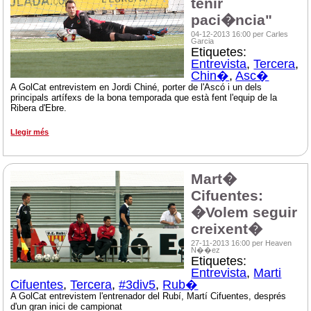
tenir
paci�ncia"
04-12-2013 16:00 per Carles
Garcia
Etiquetes:
Entrevista
,
Tercera
,
Chin�
,
Asc�
A GolCat entrevistem en Jordi Chiné, porter de l'Ascó i un dels
principals artífexs de la bona temporada que està fent l'equip de la
Ribera d'Ebre.
Llegir més
Mart�
Cifuentes:
�Volem seguir
creixent�
27-11-2013 16:00 per Heaven
N��ez
Etiquetes:
Entrevista
,
Marti
Cifuentes
,
Tercera
,
#3div5
,
Rub�
A GolCat entrevistem l'entrenador del Rubí, Martí Cifuentes, després
d'un gran inici de campionat