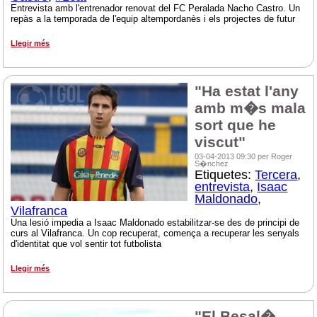
Entrevista amb l'entrenador renovat del FC Peralada Nacho Castro. Un
repàs a la temporada de l'equip altempordanès i els projectes de futur
Llegir més
"Ha estat l'any
amb m�s mala
sort que he
viscut"
03-04-2013 09:30 per Roger
S�nchez
Etiquetes:
Tercera
,
entrevista
,
Isaac
Maldonado
,
Vilafranca
Una lesió impedia a Isaac Maldonado estabilitzar-se des de principi de
curs al Vilafranca. Un cop recuperat, comença a recuperar les senyals
d'identitat que vol sentir tot futbolista
Llegir més
"El Besal�