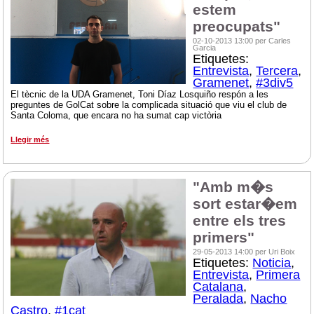
estem
preocupats"
02-10-2013 13:00 per Carles
Garcia
Etiquetes:
Entrevista
,
Tercera
,
Gramenet
,
#3div5
El tècnic de la UDA Gramenet, Toni Díaz Losquiño respón a les
preguntes de GolCat sobre la complicada situació que viu el club de
Santa Coloma, que encara no ha sumat cap victòria
Llegir més
"Amb m�s
sort estar�em
entre els tres
primers"
29-05-2013 14:00 per Uri Boix
Etiquetes:
Noticia
,
Entrevista
,
Primera
Catalana
,
Peralada
,
Nacho
Castro
,
#1cat