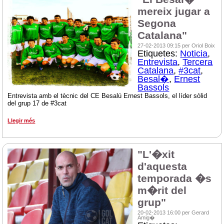
mereix jugar a
Segona
Catalana"
27-02-2013 09:15 per Oriol Boix
Etiquetes:
Noticia
,
Entrevista
,
Tercera
Catalana
,
#3cat
,
Besal�
,
Ernest
Bassols
Entrevista amb el tècnic del CE Besalú Ernest Bassols, el líder sòlid
del grup 17 de #3cat
Llegir més
"L'�xit
d'aquesta
temporada �s
m�rit del
grup"
20-02-2013 16:00 per Gerard
Amig�