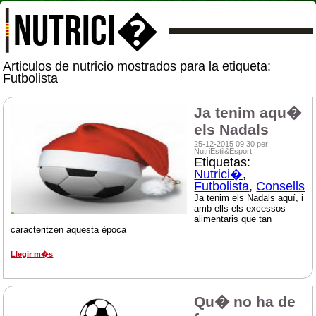
NUTRICI�
Articulos de nutricio mostrados para la etiqueta:
Futbolista
Ja tenim aqu�
els Nadals
25-12-2015 09:30 per
NutriEstil&Esport;
Etiquetas:
Nutrici�
,
Futbolista
,
Consells
Ja tenim els Nadals aquí, i
amb ells els excessos
alimentaris que tan
caracteritzen aquesta època
Llegir m�s
Qu� no ha de