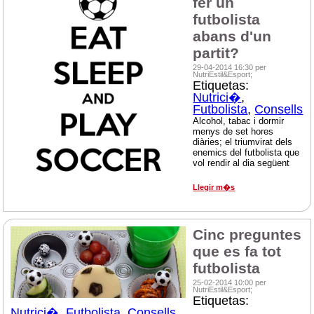
fer un
futbolista
abans d'un
partit?
29-04-2014 16:30 per
NutriEstil&Esport;
Etiquetas:
Nutrici�
,
Futbolista
,
Consells
Alcohol, tabac i dormir
menys de set hores
diàries; el triumvirat dels
enemics del futbolista que
vol rendir al dia següent
Llegir m�s
Cinc preguntes
que es fa tot
futbolista
25-02-2014 10:00 per
NutriEstil&Esport;
Etiquetas:
Nutrici�
,
Futbolista
,
Consells