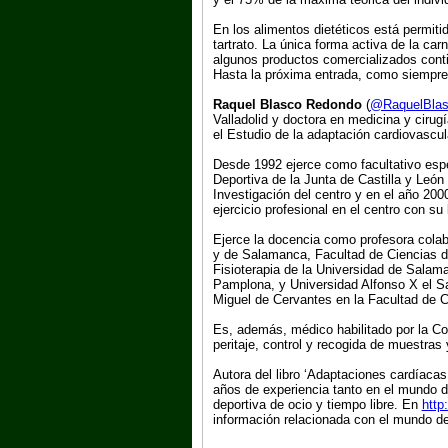
En los alimentos dietéticos está permitid
tartrato. La única forma activa de la car
algunos productos comercializados conti
Hasta la próxima entrada, como siempre
Raquel Blasco Redondo
(
@RaquelBla
Valladolid y doctora en medicina y cirug
el Estudio de la adaptación cardiovascul
Desde 1992 ejerce como facultativo espe
Deportiva de la Junta de Castilla y León
Investigación del centro y en el año 20
ejercicio profesional en el centro con s
Ejerce la docencia como profesora colab
y de Salamanca, Facultad de Ciencias de
Fisioterapia de la Universidad de Salam
Pamplona, y Universidad Alfonso X el Sa
Miguel de Cervantes en la Facultad de C
Es, además, médico habilitado por la Co
peritaje, control y recogida de muestras
Autora del libro ‘Adaptaciones cardíacas
años de experiencia tanto en el mundo d
deportiva de ocio y tiempo libre. En
http
información relacionada con el mundo de