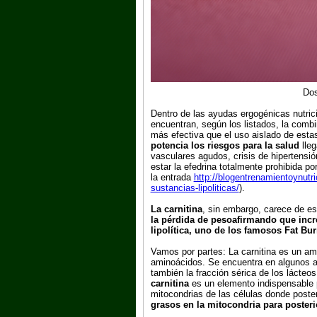
Dos
Dentro de las ayudas ergogénicas nutric
encuentran, según los listados, la combi
más efectiva que el uso aislado de est
potencia los riesgos para la salud
lleg
vasculares agudos, crisis de hipertensió
estar la efedrina totalmente prohibida p
la entrada
http://blogentrenamientoynutri
sustancias-lipoliticas/
).
La carnitina
, sin embargo, carece de e
la pérdida de peso
afirmando que incr
lipolítica, uno de los famosos
Fat Bur
Vamos por partes: La carnitina es un ami
aminoácidos. Se encuentra en algunos al
también la fracción sérica de los lácteo
carnitina
es un elemento indispensable p
mitocondrias de las células donde poste
grasos en la mitocondria para poste