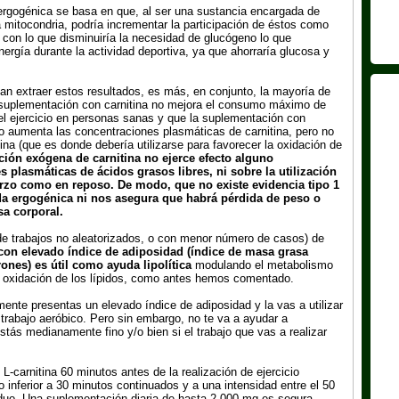
rgogénica se basa en que, al ser una sustancia encargada de
la mitocondria, podría incrementar la participación de éstos como
, con lo que disminuiría la necesidad de glucógeno lo que
ergía durante la actividad deportiva, ya que ahorraría glucosa y
an extraer estos resultados, es más, en conjunto, la mayoría de
a suplementación con carnitina no mejora el consumo máximo de
el ejercicio en personas sanas y que la suplementación con
o aumenta las concentraciones plasmáticas de carnitina, pero no
na (que es donde debería utilizarse para favorecer la oxidación de
ación exógena de carnitina no ejerce efecto alguno
s plasmáticas de ácidos grasos libres, ni sobre la utilización
erzo como en reposo. De modo, que no existe evidencia tipo 1
uda ergogénica ni nos asegura que habrá pérdida de peso o
sa corporal.
(de trabajos no aleatorizados, o con menor número de casos) de
con elevado índice de adiposidad (índice de masa grasa
rones) es útil como ayuda lipolítica
modulando el metabolismo
beta oxidación de los lípidos, como antes hemos comentado.
almente presentas un elevado índice de adiposidad y la vas a utilizar
rabajo aeróbico. Pero sin embargo, no te va a ayudar a
stás medianamente fino y/o bien si el trabajo que vas a realizar
L-carnitina 60 minutos antes de la realización de ejercicio
 inferior a 30 minutos continuados y a una intensidad entre el 50
iduo. Una suplementación diaria de hasta 2.000 mg es segura.