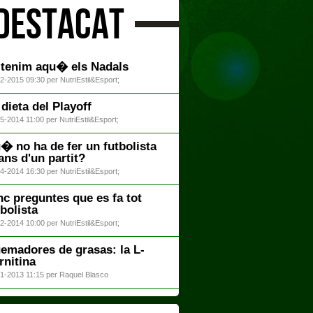
DESTACAT
 tenim aqu� els Nadals
2-2015 09:30 per NutriEstil&Esport;
 dieta del Playoff
5-2014 11:00 per NutriEstil&Esport;
� no ha de fer un futbolista
ans d'un partit?
4-2014 16:30 per NutriEstil&Esport;
nc preguntes que es fa tot
tbolista
2-2014 10:00 per NutriEstil&Esport;
emadores de grasas: la L-
rnitina
1-2013 11:15 per Raquel Blasco