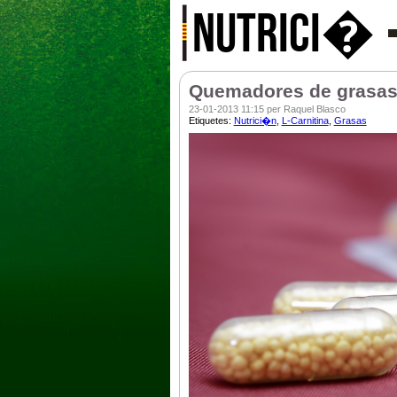
NUTRICI�
Quemadores de grasas: 
23-01-2013 11:15 per Raquel Blasco
Etiquetes:
Nutrici�n
,
L-Carnitina
,
Grasas