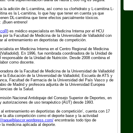
a la adición de L-carnitina, así como su clorhidrato y L-carnitina L-
nitina es la L-carnitina, lo que hay que tener en cuenta ya que
enen DL-carnitina que tiene efectos parcialmente tóxicos.
: ¡Buen entreno!
scoR
) es médico especialista en Medicina Interna por el HCU
ía por la Facultad de Medicina de la Universidad de Valladolid con
ar al entrenamiento en deportistas de competición.
cialista en Medicina Interna en el Centro Regional de Medicina
 (Valladolid). En 1996, fue nombrada coordinadora de la Unidad de
00 responsable de la Unidad de Nutrición. Desde 2008 combina el
u labor como docente.
oradora de la Facultad de Medicina de la Universidad de Valladolid
 la Educación de la Universidad de Valladolid, Escuela de ATS y
anca, Facultad de Farmacia de la Universidad del País Vasco y de
bio de Madrid y profesora adjunta de la Universidad Europea
iencias de la Salud.
misión Nacional Antidopaje del Consejo Superior de Deportes, en
 y autorizaciones de uso terapéutico (AUT) desde 1993.
 al entrenamiento en deportistas de competición’, cuenta con 17
e la alta competición como el deporte base y la actividad
://raquelblascor.wordpress.com/
encontrarás todo tipo de
 la medicina aplicada al deporte.