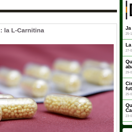
Ja
la L-Carnitina
25-1
La
27-0
Qu
ab
29-0
Ci
fu
25-0
Qu
Ca
23-0