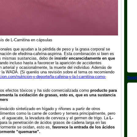
is de L-Carnitina en cápsulas
ionales que ayudan a la pérdida de peso y la grasa corporal se
nación de efedrina-cafeína-aspirina. Esta combinación si bien es
as mismas sustancias, debo de
insistir encarecidamente en que
ando incluso hasta a favorecer la aparición de accidentes
n arterial y ocasionalmente, la muerte del individuo. Además de
or la WADA. (Si queréis una revisión sobre el tema os recomiendo
cion.com/nutricion-y-deporte/la-cafeina-y-la-l-carnitina-como-
Tweet
sos efectos tóxicos y ha sido comercializada como
producto para
ementa la oxidación de grasas, esto es, que es una sustancia
ners
noácido sintetizado en hígado y riñones a partir de otros
imentos como la carne de cordero y ternera principalmente, pero
s, el aguacate, la levadura de cerveza y el germen de trigo. La
L-
ara la penetración de ácidos grasos de cadena larga en las
riormente se oxidan, esto es,
favorece la entrada de los ácidos
riormente “quemarse”.