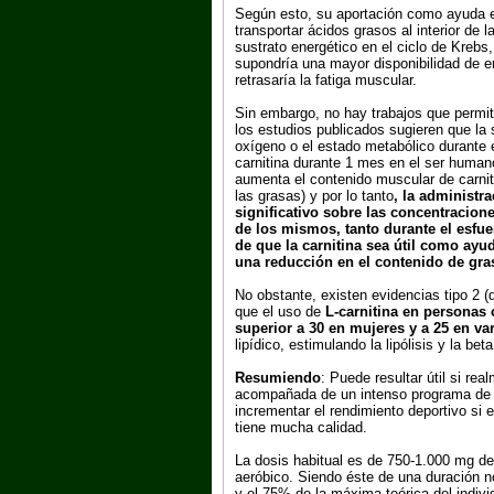
Según esto, su aportación como ayuda e
transportar ácidos grasos al interior de 
sustrato energético en el ciclo de Krebs
supondría una mayor disponibilidad de en
retrasaría la fatiga muscular.
Sin embargo, no hay trabajos que permit
los estudios publicados sugieren que l
oxígeno o el estado metabólico durante 
carnitina durante 1 mes en el ser human
aumenta el contenido muscular de carniti
las grasas) y por lo tanto
, la administr
significativo sobre las concentracione
de los mismos, tanto durante el esfu
de que la carnitina sea útil como ay
una reducción en el contenido de gra
No obstante, existen evidencias tipo 2 
que el uso de
L-carnitina
en personas 
superior a 30 en mujeres y a 25 en va
lipídico, estimulando la lipólisis y la 
Resumiendo
: Puede resultar útil si re
acompañada de un intenso programa de t
incrementar el rendimiento deportivo si e
tiene mucha calidad.
La dosis habitual es de 750-1.000 mg de 
aeróbico. Siendo éste de una duración no
y el 75% de la máxima teórica del indiv