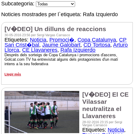
Subcategoria:
Noticies mostrades per l`etiqueta: Rafa Izquierdo
[V�DEO] Un dilluns de reaccions
30-05-2016 23:56 per Sergi Vargas Carrasco
Etiquetes:
Noticia
,
Promoci�
,
Copa Catalunya
,
CP
San Crist�bal
,
Jaume Galobart
,
CD Tortosa
,
Arturo
Llorca
,
CE Llavaneres
,
Rafa Izquierdo
Després dels sorteigs de Copa Catalunya i promocions d'ascens,
Golcat.com TV ha entrevistat alguns dels protagonistes d'un matí
intens a la seu federativa
Llegir més
[V�DEO] El CE
Vilassar
neutralitza el
Llavaneres
28-02-2016 23:15 per Sergi
Vargas Carrasco
Etiquetes:
Noticia
,