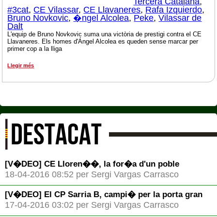
Tercera Catalana
,
#3cat
,
CE Vilassar
,
CE Llavaneres
,
Rafa Izquierdo
,
Bruno Novkovic
,
�ngel Alcolea
,
Peke
,
Vilassar de
Dalt
L'equip de Bruno Novkovic suma una victòria de prestigi contra el CE
Llavaneres. Els homes d'Ángel Alcolea es queden sense marcar per
primer cop a la lliga
Llegir més
DESTACAT
[V�DEO] CE Lloren��, la for�a d'un poble
18-04-2016 08:52 per Sergi Vargas Carrasco
[V�DEO] El CP Sarria B, campi� per la porta gran
17-04-2016 03:02 per Sergi Vargas Carrasco