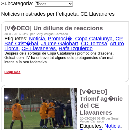
Subcategoria:
Noticies mostrades per l`etiqueta: CE Llavaneres
[V�DEO] Un dilluns de reaccions
30-05-2016 23:56 per Sergi Vargas Carrasco
Etiquetes:
Noticia
,
Promoci�
,
Copa Catalunya
,
CP
San Crist�bal
,
Jaume Galobart
,
CD Tortosa
,
Arturo
Llorca
,
CE Llavaneres
,
Rafa Izquierdo
Després dels sorteigs de Copa Catalunya i promocions d'ascens,
Golcat.com TV ha entrevistat alguns dels protagonistes d'un matí
intens a la seu federativa
Llegir més
[V�DEO]
Triomf ag�nic
del CE
Llavaneres
20-03-2016 01:40 per Sergi
Vargas Carrasco
Etiquetes:
Noticia
,