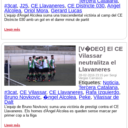
Tercera Catalana
,
#3cat
,
J25
,
CE Llavaneres
,
CE Districte 030
,
Angel
Alcolea
,
Oriol Mora
,
Gerard Lucas
L'equip d'Ángel Alcolea suma una trascendental victòria al camp del CE
Districte 030 amb un gol en el darrer minut de partit
Llegir més
[V�DEO] El CE
Vilassar
neutralitza el
Llavaneres
28-02-2016 23:15 per Sergi
Vargas Carrasco
Etiquetes:
Noticia
,
Tercera Catalana
,
#3cat
,
CE Vilassar
,
CE Llavaneres
,
Rafa Izquierdo
,
Bruno Novkovic
,
�ngel Alcolea
,
Peke
,
Vilassar de
Dalt
L'equip de Bruno Novkovic suma una victòria de prestigi contra el CE
Llavaneres. Els homes d'Ángel Alcolea es queden sense marcar per
primer cop a la lliga
Llegir més