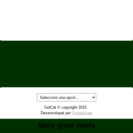
GolCat © copyright 2015
Desenvolupat per
QuintaLinea
More great reads