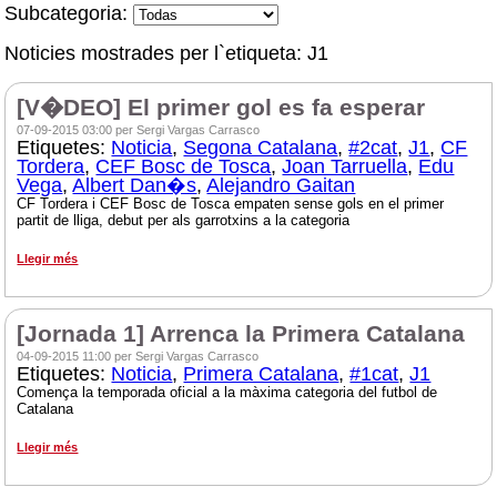
Subcategoria:
Noticies mostrades per l`etiqueta: J1
[V�DEO] El primer gol es fa esperar
07-09-2015 03:00 per Sergi Vargas Carrasco
Etiquetes:
Noticia
,
Segona Catalana
,
#2cat
,
J1
,
CF
Tordera
,
CEF Bosc de Tosca
,
Joan Tarruella
,
Edu
Vega
,
Albert Dan�s
,
Alejandro Gaitan
CF Tordera i CEF Bosc de Tosca empaten sense gols en el primer
partit de lliga, debut per als garrotxins a la categoria
Llegir més
[Jornada 1] Arrenca la Primera Catalana
04-09-2015 11:00 per Sergi Vargas Carrasco
Etiquetes:
Noticia
,
Primera Catalana
,
#1cat
,
J1
Comença la temporada oficial a la màxima categoria del futbol de
Catalana
Llegir més