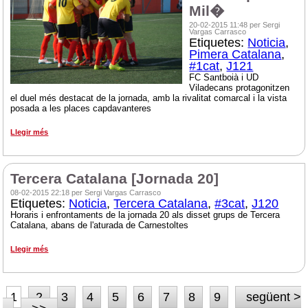
Mil�
20-02-2015 11:48 per Sergi
Vargas Carrasco
Etiquetes:
Noticia
,
Pimera Catalana
,
#1cat
,
J121
FC Santboià i UD
Viladecans protagonitzen
el duel més destacat de la jornada, amb la rivalitat comarcal i la vista
posada a les places capdavanteres
Llegir més
Tercera Catalana [Jornada 20]
08-02-2015 22:18 per Sergi Vargas Carrasco
Etiquetes:
Noticia
,
Tercera Catalana
,
#3cat
,
J120
Horaris i enfrontaments de la jornada 20 als disset grups de Tercera
Catalana, abans de l'aturada de Carnestoltes
Llegir més
1
2
3
4
5
6
7
8
9
següent >