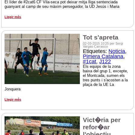
El líder de #2cat6 CF Vila-seca pot deixar mitja lliga sentenciada
guanyant al camp de seu màxim perseguidor, la UD Jesús i Maria
Llegir més
Tot s'apreta
02-03-2015 10:25 per Sergi
Vargas Carrasco
Etiquetes:
Noticia
,
Pimera Catalana
,
#1cat
,
J122
Els equips de la zona
baixa del grup 1, excepte,
el Montcada, sumen els
tres punts i s'acosten a la
plaça de la UE La
Jonquera
Llegir més
Vict�ria per
refor�ar
l'objectiu