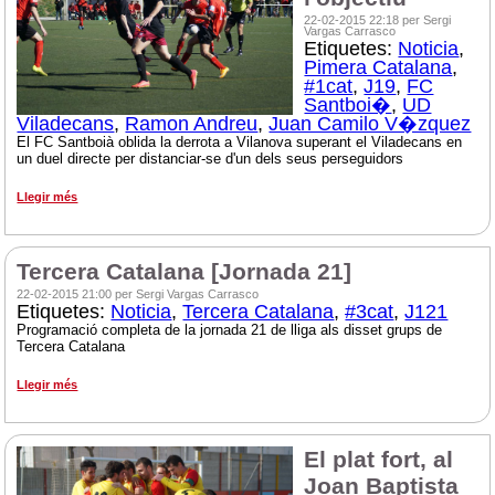
22-02-2015 22:18 per Sergi
Vargas Carrasco
Etiquetes:
Noticia
,
Pimera Catalana
,
#1cat
,
J19
,
FC
Santboi�
,
UD
Viladecans
,
Ramon Andreu
,
Juan Camilo V�zquez
El FC Santboià oblida la derrota a Vilanova superant el Viladecans en
un duel directe per distanciar-se d'un dels seus perseguidors
Llegir més
Tercera Catalana [Jornada 21]
22-02-2015 21:00 per Sergi Vargas Carrasco
Etiquetes:
Noticia
,
Tercera Catalana
,
#3cat
,
J121
Programació completa de la jornada 21 de lliga als disset grups de
Tercera Catalana
Llegir més
El plat fort, al
Joan Baptista