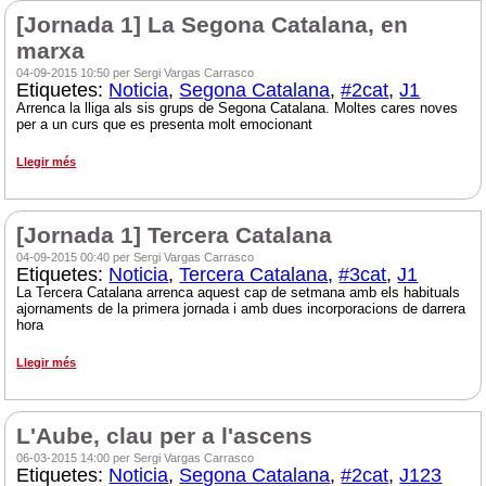
[Jornada 1] La Segona Catalana, en
marxa
04-09-2015 10:50 per Sergi Vargas Carrasco
Etiquetes:
Noticia
,
Segona Catalana
,
#2cat
,
J1
Arrenca la lliga als sis grups de Segona Catalana. Moltes cares noves
per a un curs que es presenta molt emocionant
Llegir més
[Jornada 1] Tercera Catalana
04-09-2015 00:40 per Sergi Vargas Carrasco
Etiquetes:
Noticia
,
Tercera Catalana
,
#3cat
,
J1
La Tercera Catalana arrenca aquest cap de setmana amb els habituals
ajornaments de la primera jornada i amb dues incorporacions de darrera
hora
Llegir més
L'Aube, clau per a l'ascens
06-03-2015 14:00 per Sergi Vargas Carrasco
Etiquetes:
Noticia
,
Segona Catalana
,
#2cat
,
J123