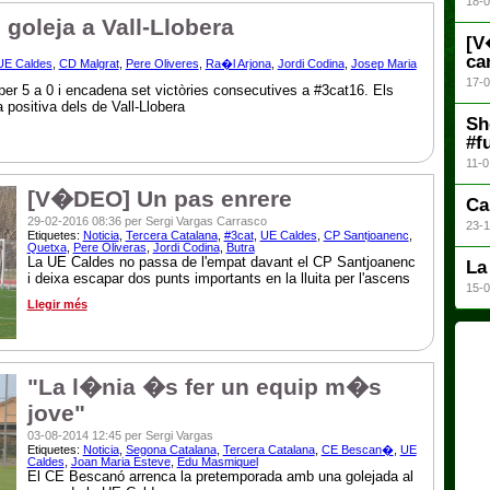
18-0
oleja a Vall-Llobera
[V
ca
UE Caldes
,
CD Malgrat
,
Pere Oliveres
,
Ra�l Arjona
,
Jordi Codina
,
Josep Maria
17-0
per 5 a 0 i encadena set victòries consecutives a #3cat16. Els
positiva dels de Vall-Llobera
Sh
#f
11-0
[V�DEO] Un pas enrere
Ca
29-02-2016 08:36 per Sergi Vargas Carrasco
23-1
Etiquetes:
Noticia
,
Tercera Catalana
,
#3cat
,
UE Caldes
,
CP Santjoanenc
,
Quetxa
,
Pere Oliveras
,
Jordi Codina
,
Butra
La UE Caldes no passa de l'empat davant el CP Santjoanenc
La
i deixa escapar dos punts importants en la lluita per l'ascens
15-0
Llegir més
"La l�nia �s fer un equip m�s
jove"
03-08-2014 12:45 per Sergi Vargas
Etiquetes:
Noticia
,
Segona Catalana
,
Tercera Catalana
,
CE Bescan�
,
UE
Caldes
,
Joan Maria Esteve
,
Edu Masmiquel
El CE Bescanó arrenca la pretemporada amb una golejada al