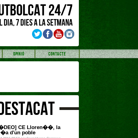
UTBOLCAT 24/7
L DIA, 7 DIES A LA SETMANA
OPINIÓ
CONTACTE
DESTACAT
�DEO] CE Lloren��, la
r�a d'un poble