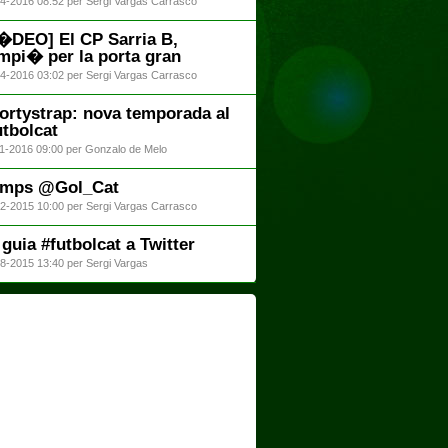
4-2016 08:52 per Sergi Vargas Carrasco
�DEO] El CP Sarria B,
mpi� per la porta gran
4-2016 03:02 per Sergi Vargas Carrasco
ortystrap: nova temporada al
utbolcat
1-2016 09:00 per Gonzalo de Melo
mps @Gol_Cat
2-2015 10:00 per Sergi Vargas Carrasco
 guia #futbolcat a Twitter
8-2015 13:40 per Sergi Vargas