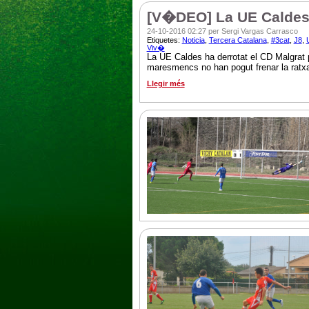
[V�DEO] La UE Caldes g
24-10-2016 02:27 per Sergi Vargas Carrasco
Etiquetes:
Noticia
,
Tercera Catalana
,
#3cat
,
J8
,
Viv�
La UE Caldes ha derrotat el CD Malgrat 
maresmencs no han pogut frenar la ratxa 
Llegir més