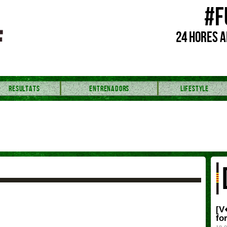
#F
24 HORES A
RESULTATS
ENTRENADORS
LIFESTYLE
[V
fo