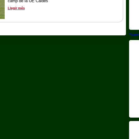
camp de la UE Caldes
Llegir més
Tweet