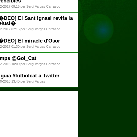
vencibles
2-2017 09:15 per Sergi Vargas Carrasco
�DEO] El Sant Ignasi revifa la
�lusi�
2-2017 02:15 per Sergi Vargas Carrasco
�DEO] El miracle d'Osor
2-2017 01:30 per Sergi Vargas Carrasco
mps @Gol_Cat
2-2016 10:00 per Sergi Vargas Carrasco
 guia #futbolcat a Twitter
0-2016 13:40 per Sergi Vargas