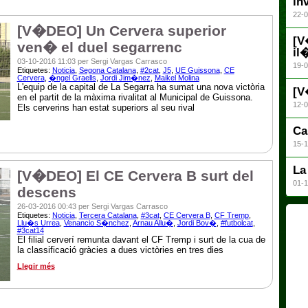
in
22-0
[V�DEO] Un Cervera superior
[V
ven� el duel segarrenc
il
03-10-2016 11:03 per Sergi Vargas Carrasco
19-0
Etiquetes:
Noticia
,
Segona Catalana
,
#2cat
,
J5
,
UE Guissona
,
CE
Cervera
,
�ngel Graells
,
Jordi Jim�nez
,
Maikel Molina
L'equip de la capital de La Segarra ha sumat una nova victòria
[V
en el partit de la màxima rivalitat al Municipal de Guissona.
12-0
Els cerverins han estat superiors al seu rival
Ca
15-1
La
[V�DEO] El CE Cervera B surt del
01-1
descens
26-03-2016 00:43 per Sergi Vargas Carrasco
Etiquetes:
Noticia
,
Tercera Catalana
,
#3cat
,
CE Cervera B
,
CF Tremp
,
Llu�s Urrea
,
Venancio S�nchez
,
Arnau Allu�
,
Jordi Bov�
,
#futbolcat
,
#3cat14
El filial cerverí remunta davant el CF Tremp i surt de la cua de
la classificació gràcies a dues victòries en tres dies
Llegir més