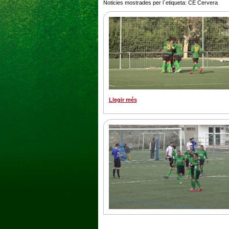
Noticies mostrades per l`etiqueta: CE Cervera
Llegir més