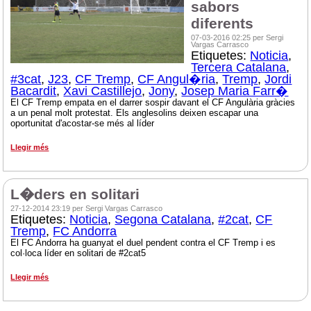
sabors
diferents
07-03-2016 02:25 per Sergi
Vargas Carrasco
Etiquetes:
Noticia
,
Tercera Catalana
,
#3cat
,
J23
,
CF Tremp
,
CF Angul�ria
,
Tremp
,
Jordi
Bacardit
,
Xavi Castillejo
,
Jony
,
Josep Maria Farr�
El CF Tremp empata en el darrer sospir davant el CF Angulària gràcies
a un penal molt protestat. Els anglesolins deixen escapar una
oportunitat d'acostar-se més al líder
Llegir més
L�ders en solitari
27-12-2014 23:19 per Sergi Vargas Carrasco
Etiquetes:
Noticia
,
Segona Catalana
,
#2cat
,
CF
Tremp
,
FC Andorra
El FC Andorra ha guanyat el duel pendent contra el CF Tremp i es
col·loca líder en solitari de #2cat5
Llegir més