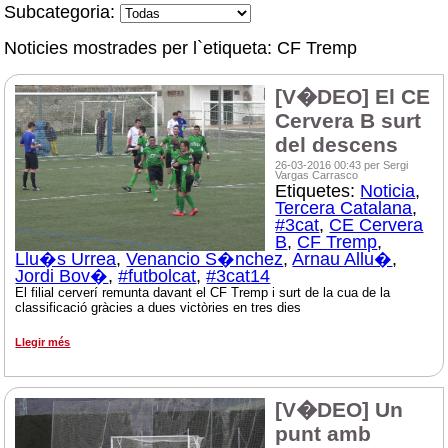
Subcategoria:
Noticies mostrades per l`etiqueta: CF Tremp
[V�DEO] El CE
Cervera B surt
del descens
26-03-2016 00:43 per Sergi
Vargas Carrasco
Etiquetes:
Noticia
,
Tercera Catalana
,
#3cat
,
CE Cervera
B
,
CF Tremp
,
Llu�s Urrea
,
Venancio S�nchez
,
Arnau Allu�
,
Jordi Bov�
,
#futbolcat
,
#3cat14
El filial cerverí remunta davant el CF Tremp i surt de la cua de la
classificació gràcies a dues victòries en tres dies
Llegir més
[V�DEO] Un
punt amb