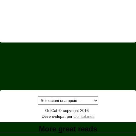
GolCat © copyright 2016
Desenvolupat per
QuintaLinea
More great reads