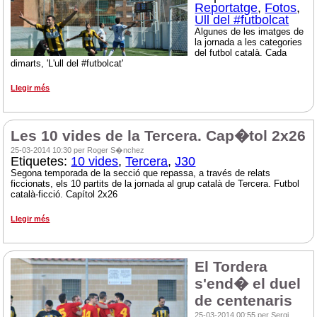
Reportatge
,
Fotos
,
Ull del #futbolcat
Algunes de les imatges de
la jornada a les categories
del futbol català. Cada
dimarts, 'L'ull del #futbolcat'
Llegir més
Les 10 vides de la Tercera. Cap�tol 2x26
25-03-2014 10:30 per Roger S�nchez
Etiquetes:
10 vides
,
Tercera
,
J30
Segona temporada de la secció que repassa, a través de relats
ficcionats, els 10 partits de la jornada al grup català de Tercera. Futbol
català-ficció. Capítol 2x26
Llegir més
El Tordera
s'end� el duel
de centenaris
25-03-2014 00:55 per Sergi