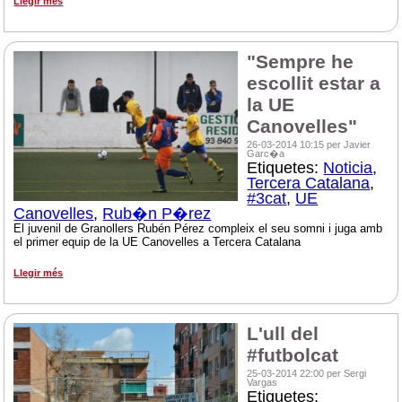
Llegir més
"Sempre he
escollit estar a
la UE
Canovelles"
26-03-2014 10:15 per Javier
Garc�a
Etiquetes:
Noticia
,
Tercera Catalana
,
#3cat
,
UE
Canovelles
,
Rub�n P�rez
El juvenil de Granollers Rubén Pérez compleix el seu somni i juga amb
el primer equip de la UE Canovelles a Tercera Catalana
Llegir més
L'ull del
#futbolcat
25-03-2014 22:00 per Sergi
Vargas
Etiquetes: