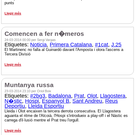
punts
Llegir més
Comencen a fer n�meros
24-03-2014 00:00 per Sergi Vargas
Etiquetes:
Noticia
,
Primera Catalana
,
#1cat
,
J.25
El Martinenc no falla al Guinardó davant l'Amposta i olora l'ascens a
Tercera Divisió
Llegir més
Muntanya russa
23-03-2014 23:10 per Oriol Boix
Etiquetes:
#2bg3
,
Badalona
,
Prat
,
Olot
,
Llagostera
,
N�stic
,
Hospi
,
Espanyol B
,
Sant Andreu
,
Reus
Deportiu
,
Lleida Esportiu
Lleida i Olot encaixen la tercera derrota consecutiva. El Llagostera
aguanta el ritme de l'Alcoià, l'Hospi s'introdueix a play-off i el Nàstic es
carrega d'il·lusió mentre el Prat treu l'orgull.
Llegir més