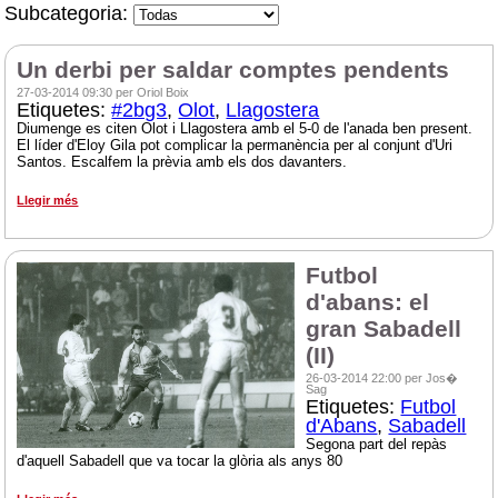
Subcategoria:
Un derbi per saldar comptes pendents
27-03-2014 09:30 per Oriol Boix
Etiquetes:
#2bg3
,
Olot
,
Llagostera
Diumenge es citen Olot i Llagostera amb el 5-0 de l'anada ben present.
El líder d'Eloy Gila pot complicar la permanència per al conjunt d'Uri
Santos. Escalfem la prèvia amb els dos davanters.
Llegir més
Futbol
d'abans: el
gran Sabadell
(II)
26-03-2014 22:00 per Jos�
Sag
Etiquetes:
Futbol
d'Abans
,
Sabadell
Segona part del repàs
d'aquell Sabadell que va tocar la glòria als anys 80