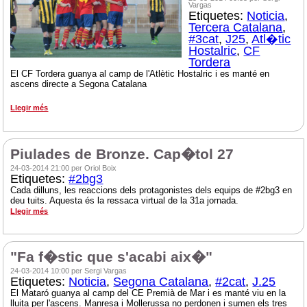
Vargas
Etiquetes:
Noticia
,
Tercera Catalana
,
#3cat
,
J25
,
Atl�tic
Hostalric
,
CF
Tordera
El CF Tordera guanya al camp de l'Atlètic Hostalric i es manté en
ascens directe a Segona Catalana
Llegir més
Piulades de Bronze. Cap�tol 27
24-03-2014 21:00 per Oriol Boix
Etiquetes:
#2bg3
Cada dilluns, les reaccions dels protagonistes dels equips de #2bg3 en
deu tuits. Aquesta és la ressaca virtual de la 31a jornada.
Llegir més
"Fa f�stic que s'acabi aix�"
24-03-2014 10:00 per Sergi Vargas
Etiquetes:
Noticia
,
Segona Catalana
,
#2cat
,
J.25
El Mataró guanya al camp del CE Premià de Mar i es manté viu en la
lluita per l'ascens. Manresa i Mollerussa no perdonen i sumen els tres