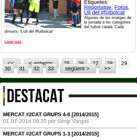
Etiquetes:
Reportatge
,
Fotos
,
Ull del #futbolcat
Algunes de les imatges de
la jornada a les categories
del futbol català. Cada
dimarts, 'L'ull del #futbolcat'
Llegir més
<<
< anterior
25
26
27
28
29
30
31
32
33
següent >
>>
DESTACAT
MERCAT #2CAT GRUPS 4-6 [2014/2015]
01-07-2014 09:20 per Sergi Vargas
MERCAT #2CAT GRUPS 1-3 [2014/2015]