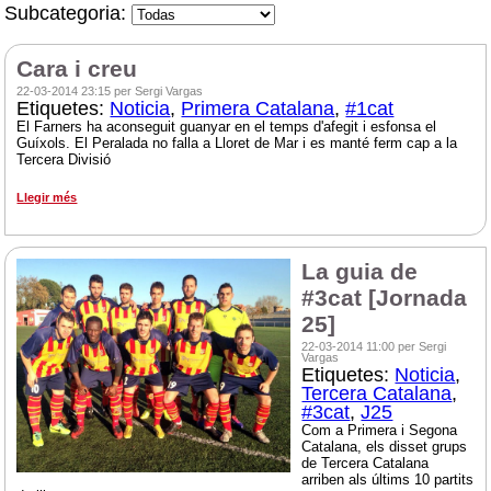
Subcategoria:
Cara i creu
22-03-2014 23:15 per Sergi Vargas
Etiquetes:
Noticia
,
Primera Catalana
,
#1cat
El Farners ha aconseguit guanyar en el temps d'afegit i esfonsa el
Guíxols. El Peralada no falla a Lloret de Mar i es manté ferm cap a la
Tercera Divisió
Llegir més
La guia de
#3cat [Jornada
25]
22-03-2014 11:00 per Sergi
Vargas
Etiquetes:
Noticia
,
Tercera Catalana
,
#3cat
,
J25
Com a Primera i Segona
Catalana, els disset grups
de Tercera Catalana
arriben als últims 10 partits