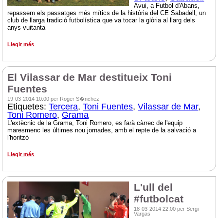
Avui, a Futbol d'Abans,
repassem els passatges més mítics de la història del CE Sabadell, un
club de llarga tradició futbolística que va tocar la glòria al llarg dels
anys vuitanta
Llegir més
El Vilassar de Mar destitueix Toni
Fuentes
19-03-2014 10:00 per Roger S�nchez
Etiquetes:
Tercera
,
Toni Fuentes
,
Vilassar de Mar
,
Toni Romero
,
Grama
L'extècnic de la Grama, Toni Romero, es farà càrrec de l'equip
maresmenc les últimes nou jornades, amb el repte de la salvació a
l'horitzó
Llegir més
L'ull del
#futbolcat
18-03-2014 22:00 per Sergi
Vargas