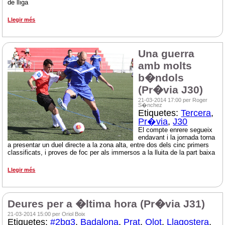
de lliga
Llegir més
Una guerra
amb molts
b�ndols
(Pr�via J30)
21-03-2014 17:00 per Roger
S�nchez
Etiquetes:
Tercera
,
Pr�via
,
J30
El compte enrere segueix
endavant i la jornada torna
a presentar un duel directe a la zona alta, entre dos dels cinc primers
classificats, i proves de foc per als immersos a la lluita de la part baixa
Llegir més
Deures per a �ltima hora (Pr�via J31)
21-03-2014 15:00 per Oriol Boix
Etiquetes:
#2bg3
,
Badalona
,
Prat
,
Olot
,
Llagostera
,