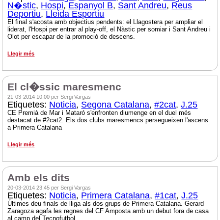
N�stic
,
Hospi
,
Espanyol B
,
Sant Andreu
,
Reus
Deportiu
,
Lleida Esportiu
El final s'acosta amb objectius pendents: el Llagostera per ampliar el
liderat, l'Hospi per entrar al play-off, el Nàstic per somiar i Sant Andreu i
Olot per escapar de la promoció de descens.
Llegir més
El cl�ssic maresmenc
21-03-2014 10:00 per Sergi Vargas
Etiquetes:
Noticia
,
Segona Catalana
,
#2cat
,
J.25
CE Premià de Mar i Mataró s'enfronten diumenge en el duel més
destacat de #2cat2. Els dos clubs maresmencs persegueixen l'ascens
a Primera Catalana
Llegir més
Amb els dits
20-03-2014 23:45 per Sergi Vargas
Etiquetes:
Noticia
,
Primera Catalana
,
#1cat
,
J.25
Últimes deu finals de lliga als dos grups de Primera Catalana. Gerard
Zaragoza agafa les regnes del CF Amposta amb un debut fora de casa
al camp del Tecnofutbol