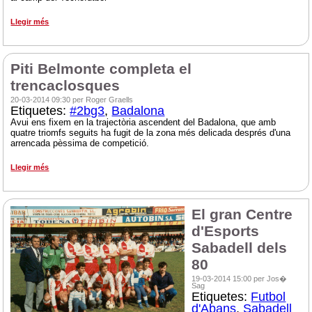
Llegir més
Piti Belmonte completa el
trencaclosques
20-03-2014 09:30 per Roger Graells
Etiquetes:
#2bg3
,
Badalona
Avui ens fixem en la trajectòria ascendent del Badalona, que amb
quatre triomfs seguits ha fugit de la zona més delicada després d'una
arrencada pèssima de competició.
Llegir més
El gran Centre
d'Esports
Sabadell dels
80
19-03-2014 15:00 per Jos�
Sag
Etiquetes:
Futbol
d'Abans
,
Sabadell