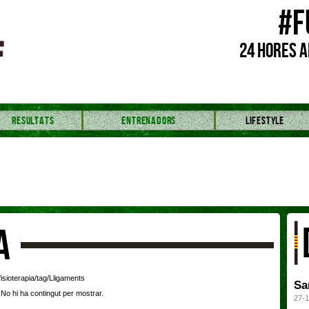
#F
24 HORES A
RESULTATS
ENTRENADORS
LIFESTYLE
A
fisioterapia/tag/Lligaments
Sa
No hi ha contingut per mostrar.
27-1