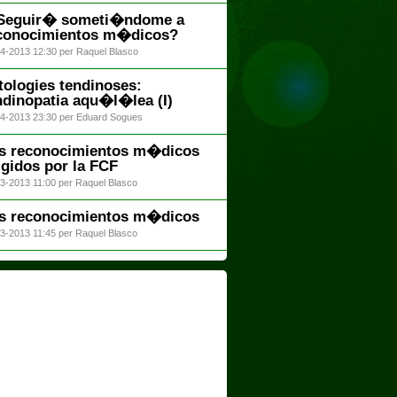
eguir� someti�ndome a
conocimientos m�dicos?
4-2013 12:30 per Raquel Blasco
tologies tendinoses:
ndinopatia aqu�l�lea (I)
4-2013 23:30 per Eduard Sogues
s reconocimientos m�dicos
igidos por la FCF
3-2013 11:00 per Raquel Blasco
s reconocimientos m�dicos
3-2013 11:45 per Raquel Blasco