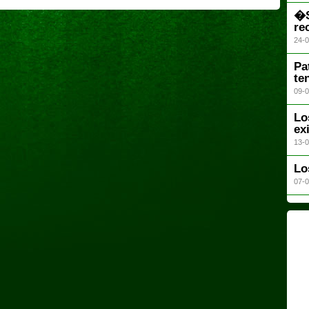
�S
re
24-0
Pa
te
09-0
Lo
ex
13-0
Lo
07-0