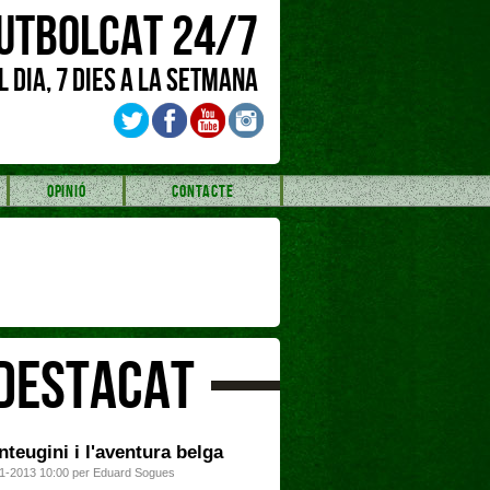
UTBOLCAT 24/7
L DIA, 7 DIES A LA SETMANA
OPINIÓ
CONTACTE
DESTACAT
nteugini i l'aventura belga
1-2013 10:00 per Eduard Sogues