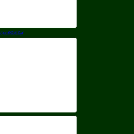
s por @Gol_Cat