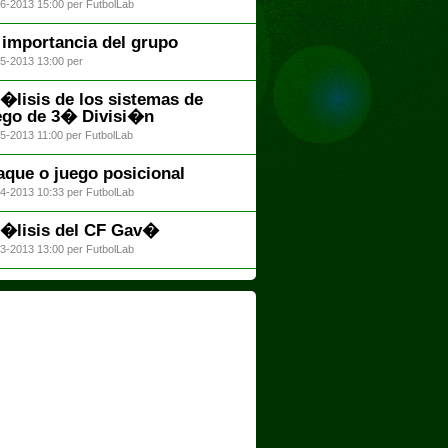
6-2013 15:00 per FutbolLab
 importancia del grupo
5-2013 13:00 per
�lisis de los sistemas de
ego de 3� Divisi�n
5-2013 11:00 per FutbolLab
aque o juego posicional
4-2013 10:33 per FutbolLab
�lisis del CF Gav�
3-2013 13:00 per FutbolLab