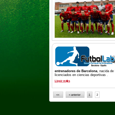
entrenadores de Barcelona
, nacida de 
licenciados en ciencias deportivas .
Llegir m�s
<<
< anterior
1
2