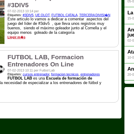
05-0
#3DIV5
07-02-2013 10:14 per
La
Etiquetes:
#3DIV5
,
UE OLOT
,
FUTBOL CATALA
,
TERCERA DIVISI�N
15-0
Este articulo lo vamos a dedicar a comentar aspectos del
juego del líder de #3div5 , que lleva unos registros muy
buenos, siendo el máximo goleador junto al Cornella y el
An
equipo menos goleado de la categoría
ju
Llegir m�s
02-0
At
FUTBOL LAB, Formacion
10-0
Entrenadores On Line
An
07-02-2013 10:11 per Futbol Lab
Etiquetes:
cursos entrenador
,
formacion tecnicos
,
entrenadores
20-0
FUTBOL LAB
es una
Escuela de formación de
la necesidad de especializar a los entrenadores de fútbol y