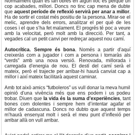
Normalment quan es fan obres en algun lloc és perquè un
cop acabades, millori. Doncs no tinc cap mena de dubte
que
aquest període de reflexió servirà per anar a millor
.
Ha de sortir el costat més positiu de la persona. Mirar-se el
melic, aprendre dels errors, analitzar el per què de les
coses i el que s’ha fet malament. El progrés té poc a veure
amb la velocitat, però molt amb la direcció. Per tant, a
vegades cal un petit canvi per redreçar aquest nou camí.
Autocrítica. Sempre és bona
. Només a partir d'aquí
creixeràs com a jugador i com a persona i tornaràs als
“verds” amb una nova versió. Renovada, millorada i
carregada d'energia de nou. El destí del camí serà el
mateix, però el trajecte per arribar-hi haurà canviat cap a
millor i així mateix facilitarà aquest caminar.
Amb tot això amics “futboleros” us vull donar la meva humil
opinió d'una vivència més que ens podem i us podeu
trobar. Diuen que
la vida és la suma d'experiències
, tant
bones com dolentes i sempre hem d’intentar agafar el
millor de cadascuna. Doncs no dubto que aquest temps
m’haurà ensenyat molt i serà el meu punt d’inflexió per
arribar allà on vull arribar.