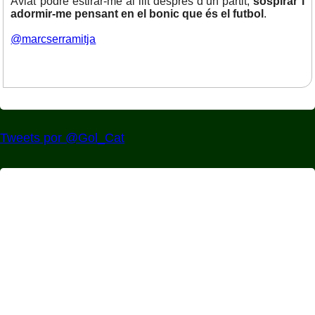
Aviat podré estirar-me al llit després d’un partit,
sospirar i
adormir-me pensant en el bonic que és el futbol
.
@marcserramitja
Tweets por @Gol_Cat