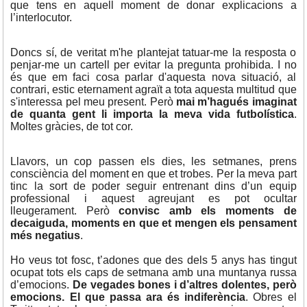
que tens en aquell moment de donar explicacions a
l’interlocutor.
Doncs sí, de veritat m'he plantejat tatuar-me la resposta o
penjar-me un cartell per evitar la pregunta prohibida. I no
és que em faci cosa parlar d'aquesta nova situació, al
contrari, estic eternament agraït a tota aquesta multitud que
s'interessa pel meu present. Però
mai m’hagués imaginat
de quanta gent li importa la meva vida futbolística
.
Moltes gràcies, de tot cor.
Llavors, un cop passen els dies, les setmanes, prens
consciència del moment en que et trobes. Per la meva part
tinc la sort de poder seguir entrenant dins d’un equip
professional i aquest agreujant es pot ocultar
lleugerament. Però
convisc amb els moments de
decaiguda, moments en que et mengen els pensament
més negatius
.
Ho veus tot fosc, t’adones que des dels 5 anys has tingut
ocupat tots els caps de setmana amb una muntanya russa
d’emocions.
De vegades bones i d’altres dolentes, però
emocions. El que passa ara és indiferència
. Obres el