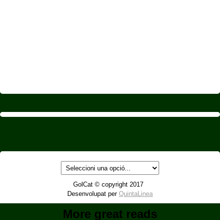
GolCat © copyright 2017
Desenvolupat per
QuintaLinea
More great reads