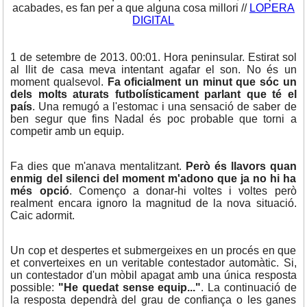
acabades, es fan per a que alguna cosa millori //
LOPERA
DIGITAL
1 de setembre de 2013. 00:01. Hora peninsular. Estirat sol
al llit de casa meva intentant agafar el son. No és un
moment qualsevol.
Fa oficialment un minut que sóc un
dels molts aturats futbolísticament parlant que té el
país
. Una remugó a l'estomac i una sensació de saber de
ben segur que fins Nadal és poc probable que torni a
competir amb un equip.
Fa dies que m'anava mentalitzant.
Però és llavors quan
enmig del silenci del moment m'adono que ja no hi ha
més opció
.
Començo a donar-hi voltes i voltes però
realment encara ignoro la magnitud de la nova situació.
Caic adormit.
Un cop et despertes et submergeixes en un procés en que
et converteixes en un veritable contestador automàtic. Si,
un contestador d'un mòbil apagat amb una única resposta
possible:
"He quedat sense equip..."
. La continuació de
la resposta dependrà del grau de confiança o les ganes