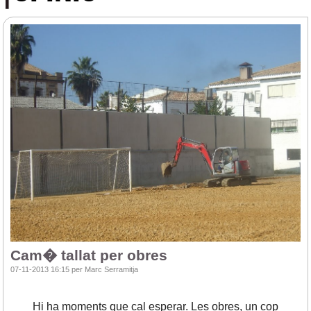
Cam� tallat per obres
07-11-2013 16:15 per Marc Serramitja
Hi ha moments que cal esperar. Les obres, un cop