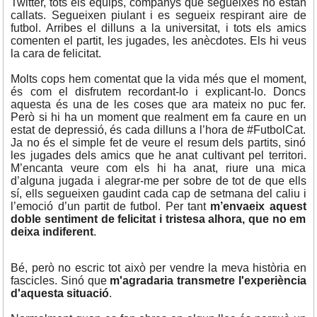
Twitter, tots els equips, companys que segueixes no estan
callats. Segueixen piulant i es segueix respirant aire de
futbol. Arribes el dilluns a la universitat, i tots els amics
comenten el partit, les jugades, les anècdotes. Els hi veus
la cara de felicitat.
Molts cops hem comentat que la vida més que el moment,
és com el disfrutem recordant-lo i explicant-lo. Doncs
aquesta és una de les coses que ara mateix no puc fer.
Però si hi ha un moment que realment em fa caure en un
estat de depressió, és cada dilluns a l’hora de #FutbolCat.
Ja no és el simple fet de veure el resum dels partits, sinó
les jugades dels amics que he anat cultivant pel territori.
M’encanta veure com els hi ha anat, riure una mica
d’alguna jugada i alegrar-me per sobre de tot de que ells
sí, ells segueixen gaudint cada cap de setmana del caliu i
l’emoció d’un partit de futbol. Per tant
m’envaeix aquest
doble sentiment de felicitat i tristesa alhora, que no em
deixa indiferent
.
Bé, però no escric tot això per vendre la meva història en
fascicles. Sinó que
m'agradaria transmetre l'experiència
d'aquesta situació
.