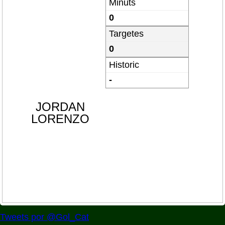
Minuts
0
Targetes
0
Historic
-
JORDAN
LORENZO
Tweets por @Gol_Cat