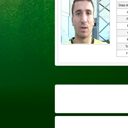
Data d
P
T
H