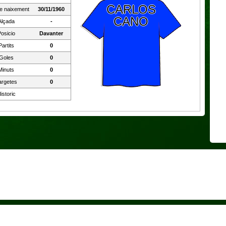
CARLOS
e naixement
30/11/1960
CANO
Alçada
-
osicio
Davanter
Partits
0
Goles
0
Minuts
0
argetes
0
istoric