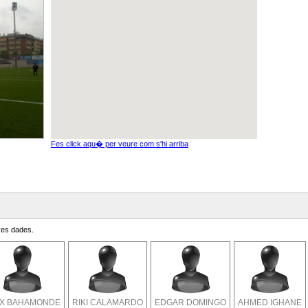
Fes click aqu� per veure com s'hi arriba
eves dades.
X BAHAMONDE
RIKI CALAMARDO
EDGAR DOMINGO
AHMED IGHANE