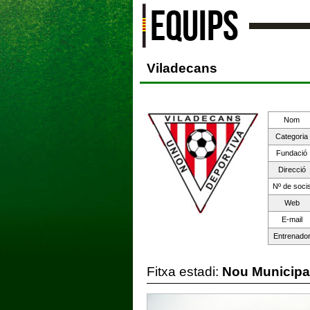
EQUIPS
Viladecans
Nom
Categoria
Fundació
Direcció
Nº de soci
Web
E-mail
Entrenado
Fitxa estadi:
Nou Municipa