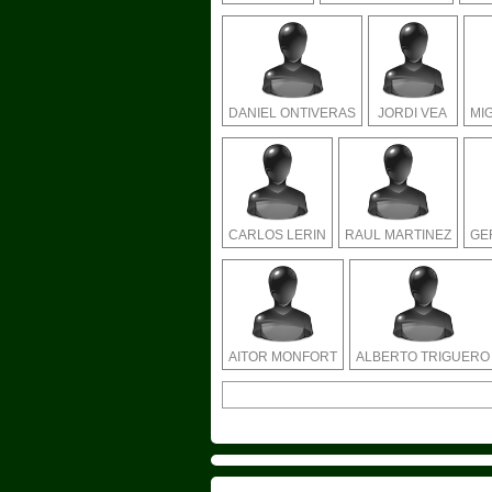
DANIEL ONTIVERAS
JORDI VEA
MI
CARLOS LERIN
RAUL MARTINEZ
GE
AITOR MONFORT
ALBERTO TRIGUERO