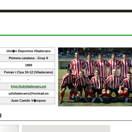
Uni�n Deportiva Viladecans
Primera catalana - Grup II
1969
Ferran i Clua 10-12 (Viladecans)
s
-
http://udviladecans.es/
udviladecans@hotmail.es
r
Juan Camilo V�zquez
l