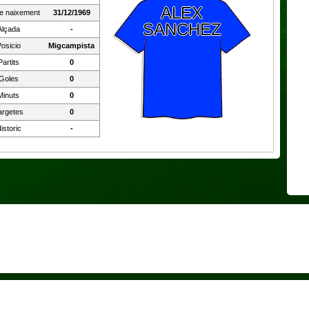
ALEX
e naixement
31/12/1969
SANCHEZ
Alçada
-
osicio
Migcampista
Partits
0
Goles
0
Minuts
0
argetes
0
istoric
-