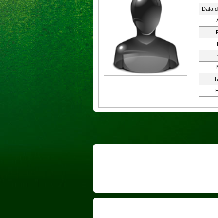
Data d
P
T
H