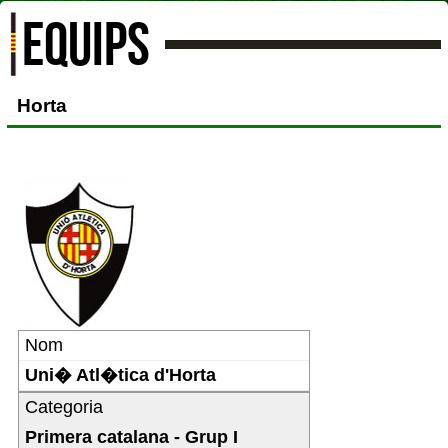
EQUIPS
Horta
Nom
Uni� Atl�tica d'Horta
Categoria
Primera catalana - Grup I