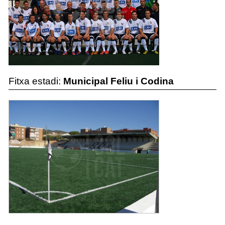
Fitxa estadi:
Municipal Feliu i Codina