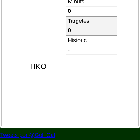
Minuts
0
Targetes
0
Historic
-
TIKO
Tweets por @Gol_Cat