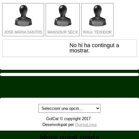
JOSE MARIA SANTOS
MANSOUR SECK
RAUL TEIXIDOR
No hi ha contingut a
mostrar.
GolCat © copyright 2017
Desenvolupat per
QuintaLinea
More great reads