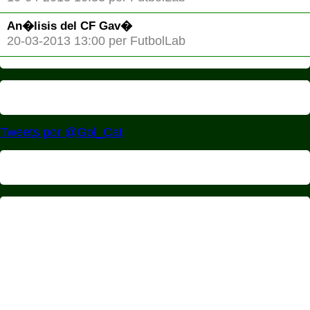
An�lisis del CF Gav�
20-03-2013 13:00 per FutbolLab
Tweets por @Gol_Cat